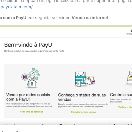
m
e clique na opção de login localizada na parte superior da página.
s.payulatam.com/
.
a com a PayU
em seguida selecione
Venda na internet
.