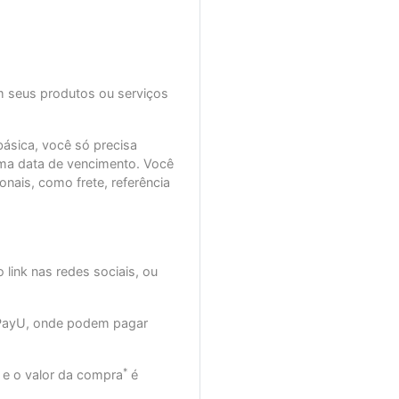
m seus produtos ou serviços
ásica, você só precisa
a data de vencimento. Você
onais, como frete, referência
 link nas redes sociais, ou
o PayU, onde podem pagar
*
 e o valor da compra
é