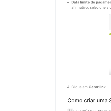
Data limite de pagame
afirmativo, selecione a
Clique em
Gerar link
.
Como criar uma 
ga o próximo procedim
Si