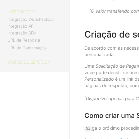
*
O valor transferido co
INTEGRAÇÕES
Integração Webcheckout
Integração API
Criação de s
Integração SDK
URL de Resposta
URL de Confirmação
De acordo com as necessi
personalizada.
STATUS DO SERVIDOR
Uma
Solicitação de Paga
você pode decidir se preci
Personalizado
é um link d
páginas de resposta, com
*
Disponível apenas para 
Como criar uma 
ga o próximo procedim
Si