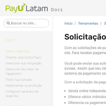
Início
Ferramentas
S
Solicitaçã
INÍCIO
Com as solicitações de p
PARA COMEÇAR
site. Para receber pagam
Criando uma Conta PayU
Selecione sua integração
Você pode enviar sua soli
sociais. Assim que seu cl
Selecione Seu Meio de
sistema de pagamento se
Pagamento
Teste Sua Solução
Com a solicitação de pag
Implementar na produção
Venda online independen
Códigos e variáveis de
resposta
Oferece vários método
Diferencia os pagamen