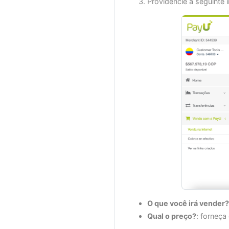
Providencie a seguinte 
O que você irá vender?
Qual o preço?
: forneça