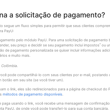
na a solicitação de pagamento?
to segue um fluxo simples para permitir que seus clientes compre
ra PayU:
Pagamento pelo módulo PayU. Para uma solicitação de pagamento b
*
ender, seu preço e decidir se seu pagamento inclui impostos
ou um
ção de pagamento personalizada se quiser incluir informações adici
rios e muito mais.
a Colômbia
.
 você pode compartilhá-lo com seus clientes por e-mail, postando o
m botão em seu site (se você tiver um).
sam o link, eles são redirecionados para a página de checkout d
os
métodos de pagamento disponíveis
.
e paga usando o link, você recebe uma mensagem de confirmação
nta PayU, de onde você pode transferi-lo para sua conta bancária.