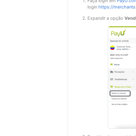
Faça login em
PayU.co
login
https://merchant
Expandir a opção
Vend