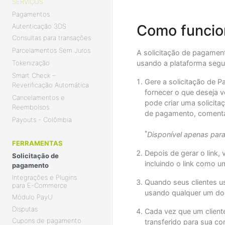
SERVIÇOS
Pagamentos
Como funcio
Autenticação 3DS
Consultas para transações
Parcelamentos Sem Juros
A solicitação de pagamen
usando a plataforma segu
Tokenização
Smart Check –
Gere a solicitação de 
Reverificação Automática
fornecer o que deseja v
Cancelamentos e
pode criar uma solicita
Reembolsos
de pagamento, comentá
Payouts - Colômbia
*
Disponível apenas par
FERRAMENTAS
Depois de gerar o link,
Solicitação de
incluindo o link como u
pagamento
Integrações e Plugins
Quando seus clientes u
para E-Commerce
usando qualquer um d
Módulo PayU
Disputas
Cada vez que um client
Cupons de pagamento
transferido para sua co