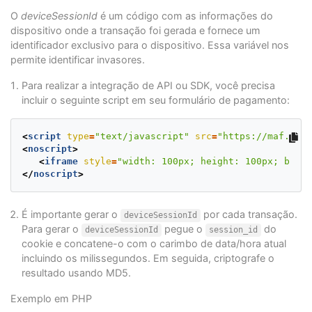
O
deviceSessionId
é um código com as informações do
dispositivo onde a transação foi gerada e fornece um
identificador exclusivo para o dispositivo. Essa variável nos
permite identificar invasores.
Para realizar a integração de API ou SDK, você precisa
incluir o seguinte script em seu formulário de pagamento:
<
script
type
=
"text/javascript"
src
=
"https://maf.pago
<
noscript
>
<
iframe
style
=
"width: 100px; height: 100px; borde
</
noscript
>
É importante gerar o
por cada transação.
deviceSessionId
Para gerar o
pegue o
do
deviceSessionId
session_id
cookie e concatene-o com o carimbo de data/hora atual
incluindo os milissegundos. Em seguida, criptografe o
resultado usando MD5.
Exemplo em PHP