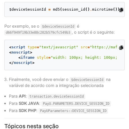
$deviceSessionId
=
md5
(
session_id
()
.
microtime
())
Por exemplo, se o
é
$deviceSessionId
, o script é o seguinte:
d66f949f19b33e88c202b579cfc549b3
<
script
type
=
"text/javascript"
src
=
"https://maf.pago
<
noscript
>
<
iframe
style
=
"width: 100px; height: 100px; bord
</
noscript
>
Finalmente, você deve enviar o
na
$deviceSessionId
variável de acordo com a integração selecionada
Para
API
:
transaction.deviceSessionId
Para
SDK JAVA
:
PayU.PARAMETERS.DEVICE_SESSION_ID
Para
SDK PHP
:
PayUParameters::DEVICE_SESSION_ID
Tópicos nesta seção