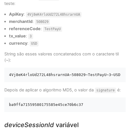
teste:
ApiKey
:
4Vj8eK4rloUd272L48hsrarnUA
merchantId
:
508029
referenceCode
:
TestPayU
tx_value
:
3
currency
:
USD
String são esses valores concatenados com o caractere til
(~):
Depois de aplicar o algoritmo MD5, o valor da
é:
signature
deviceSessionId
variável