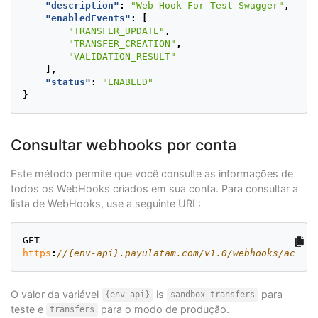
"description"
:
"Web Hook For Test Swagger"
,
"enabledEvents"
:
[
"TRANSFER_UPDATE"
,
"TRANSFER_CREATION"
,
"VALIDATION_RESULT"
],
"status"
:
"ENABLED"
}
Consultar webhooks por conta
Este método permite que você consulte as informações de
todos os WebHooks criados em sua conta. Para consultar a
lista de WebHooks, use a seguinte URL:
GET
https
:
//{env-api}.payulatam.com/v1.0/webhooks/accoun
O valor da variável
is
para
{env-api}
sandbox-transfers
teste e
para o modo de produção.
transfers