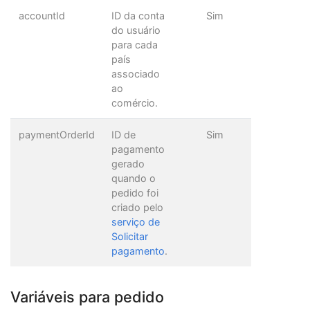
"bankCode"
:
"8"
,
accountId
ID da conta
Sim
"accountType"
:
"CA"
,
do usuário
"country"
:
"CO"
,
para cada
"documentNumber"
:
"102688116"
,
"documentType"
:
"CC"
,
país
"expeditionDate"
:
"2001-05-17T00:00:
associado
"fullName"
:
"Juan Perez"
,
ao
"birthDate"
:
"1985-04-17T00:00:00.00
comércio.
},
"description"
:
"Payment of supplies"
}
paymentOrderId
ID de
Sim
]
pagamento
}
gerado
quando o
pedido foi
criado pelo
serviço de
Solicitar
pagamento
.
Variáveis para pedido