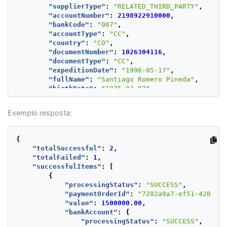
"supplierType"
:
"RELATED_THIRD_PARTY"
,
"accountNumber"
:
2198922910000
,
"bankCode"
:
"007"
,
"accountType"
:
"CC"
,
"country"
:
"CO"
,
"documentNumber"
:
1026304116
,
"documentType"
:
"CC"
,
"expeditionDate"
:
"1996-05-17"
,
"fullName"
:
"Santiago Romero Pineda"
,
"birthDate"
:
"1975-03-07"
,
"merchantId"
:
510608
},
Exemplo resposta:
"description"
:
"First Payment"
},
{
{
"value"
:
2000000
,
"totalSuccessful"
:
2
,
"bankAccount"
:
{
"totalFailed"
:
1
,
"supplierType"
:
"RELATED_PROVIDER"
,
"successfulItems"
:
[
"accountNumber"
:
2198922910330
,
{
"bankCode"
:
"8"
,
"processingStatus"
:
"SUCCESS"
,
"accountType"
:
"CA"
,
"paymentOrderId"
:
"7202a9a7-ef51-4202-bd
"country"
:
"CO"
,
"value"
:
1500000.00
,
"documentNumber"
:
102688116
,
"bankAccount"
:
{
"documentType"
:
"CC"
,
"processingStatus"
:
"SUCCESS"
,
"expeditionDate"
:
"2001-05-17"
,