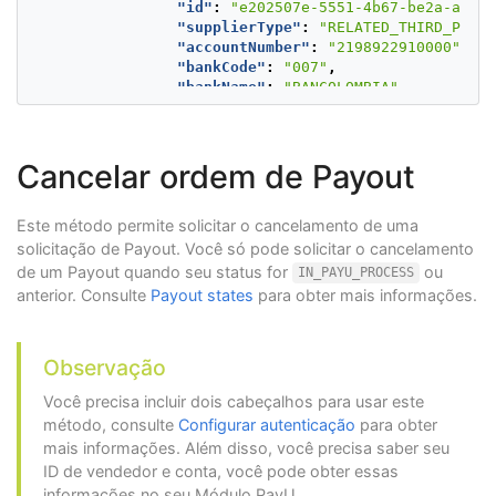
"id"
:
"e202507e-5551-4b67-be2a-a2a83
"fullName"
:
"Juan Perez"
,
"supplierType"
:
"RELATED_THIRD_PARTY
"birthDate"
:
"1985-04-17"
,
"accountNumber"
:
"2198922910000"
,
"merchantId"
:
510608
"bankCode"
:
"007"
,
},
"bankName"
:
"BANCOLOMBIA"
,
"description"
:
"Payment of supplies"
"accountType"
:
"CC"
,
},
"country"
:
"CO"
,
{
"documentNumber"
:
"1026304116"
,
"value"
:
4500000
,
Cancelar ordem de Payout
"documentType"
:
"CC"
,
"bankAccount"
:
{
"expeditionDate"
:
"1996-05-16T05:00:
"id"
:
"e202507e-5551-4b67-be2a-a2a834bf1438"
"fullName"
:
"Santiago Romero Pineda"
},
Este método permite solicitar o cancelamento de uma
"birthDate"
:
"1975-03-06T05:00:00.00
"description"
:
"Registered supplier payment"
"state"
:
"ACTIVE"
solicitação de Payout. Você só pode solicitar o cancelamento
}
},
de um Payout quando seu status for
ou
IN_PAYU_PROCESS
]
"description"
:
"First Payment"
anterior. Consulte
Payout states
para obter mais informações.
}
},
{
"processingStatus"
:
"SUCCESS"
,
Observação
"paymentOrderId"
:
"32740b81-5ecc-466c-bc
"value"
:
4500000.00
,
Você precisa incluir dois cabeçalhos para usar este
"bankAccount"
:
{
método, consulte
Configurar autenticação
para obter
"processingStatus"
:
"SUCCESS"
,
"id"
:
"8f425a79-3f15-4e64-a1bf-2f7c0
mais informações. Além disso, você precisa saber seu
"supplierType"
:
"RELATED_THIRD_PARTY
ID de vendedor e conta, você pode obter essas
"accountNumber"
:
"0200005555"
,
informações no seu Módulo PayU.