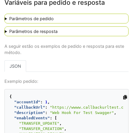
Variáveis para pedido e resposta
Parâmetros de pedido
Parâmetros de resposta
A seguir estão os exemplos de pedido e resposta para este
método.
JSON
Exemplo pedido:
{
"accountId"
:
1
,
"callbackUrl"
:
"https://wwww.callbackurltest.com/"
"description"
:
"Web Hook For Test Swagger"
,
"enabledEvents"
:
[
"TRANSFER_UPDATE"
,
"TRANSFER_CREATION"
,