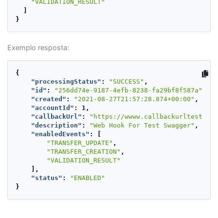
"VALIDATION_RESULT"
]
}
Exemplo resposta:
{
"processingStatus"
:
"SUCCESS"
,
"id"
:
"256dd74e-9187-4efb-8238-fa29bf8f587a"
,
"created"
:
"2021-08-27T21:57:28.874+00:00"
,
"accountId"
:
1
,
"callbackUrl"
:
"https://wwww.callbackurltest.com
"description"
:
"Web Hook For Test Swagger"
,
"enabledEvents"
:
[
"TRANSFER_UPDATE"
,
"TRANSFER_CREATION"
,
"VALIDATION_RESULT"
],
"status"
:
"ENABLED"
}