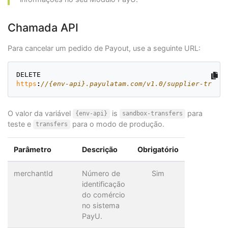
"bankCode"
:
"013"
,
"bankName"
:
"BBVA COLOMBIA"
,
"accountType"
:
"CA"
,
Chamada API
"country"
:
"CO"
,
"documentNumber"
:
"81856522"
,
Para cancelar um pedido de Payout, use a seguinte URL:
"documentType"
:
"CC"
,
"expeditionDate"
:
"2002-02-17T05:00:
"fullName"
:
"Jorge Gutierrez"
,
DELETE
"birthDate"
:
"1986-02-11T05:00:00.00
https
:
//{env-api}.payulatam.com/v1.0/supplier-transf
"state"
:
"ACTIVE"
},
"description"
:
"Registered supplier paym
O valor da variável
is
para
}
{env-api}
sandbox-transfers
],
teste e
para o modo de produção.
transfers
"failedItems"
:
[
{
Parâmetro
Descrição
Obrigatório
"processingStatus"
:
"FAILED"
,
"failureMessages"
:
[
"There is no registered bank with co
merchantId
Número de
Sim
],
identificação
"value"
:
2000000
,
do comércio
"bankAccount"
:
{
no sistema
"processingStatus"
:
"FAILED"
,
"supplierType"
:
"RELATED_PROVIDER"
,
PayU.
"accountNumber"
:
"2198922910330"
,