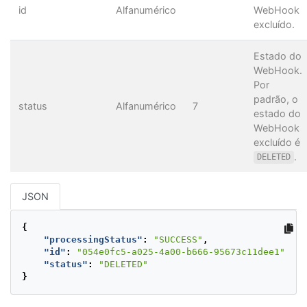
id
Alfanumérico
WebHook
excluído.
Estado do
WebHook.
Por
padrão, o
status
Alfanumérico
7
estado do
WebHook
excluído é
.
DELETED
JSON
{
"processingStatus"
:
"SUCCESS"
,
"id"
:
"054e0fc5-a025-4a00-b666-95673c11dee1"
,
"status"
:
"DELETED"
}