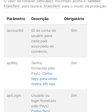
O valor da variável
mostrado acima é
{env-api}
sandbox-
para teste e
para o modo de produção.
transfers
transfers
Parâmetro
Descrição
Obrigatório
accountId
ID da conta do
Sim
usuário para
cada país
associado ao
comércio.
apiKey
Senha
Sim
fornecida pelo
PayU.
Como
faço para obter
minha API key
apiLogin
Usuário ou
Sim
login fornecido
pelo PayU.
Como faço