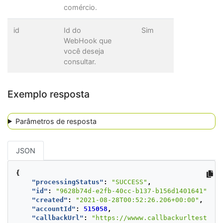
comércio.
id
Id do
Sim
WebHook que
você deseja
consultar.
Exemplo resposta
Parâmetros de resposta
JSON
{
"processingStatus"
:
"SUCCESS"
,
"id"
:
"9628b74d-e2fb-40cc-b137-b156d1401641"
,
"created"
:
"2021-08-28T00:52:26.206+00:00"
,
"accountId"
:
515058
,
"callbackUrl"
:
"https://wwww.callbackurltest.com