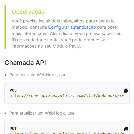
Observação
Você precisa incluir dois cabeçalhos para usar este
método, consulte
Configurar autenticação
para obter
mais informações. Além disso, você precisa saber seu
ID de vendedor e conta, você pode obter essas
informações no seu Módulo PayU.
Chamada API
Para criar um WebHook, use:
POST
https
:
//{env-api}.payulatam.com/v1.0/webhooks/{merch
Para atualizar um WebHook, use:
PUT
https
:
//{env-api}.payulatam.com/v1.0/webhooks/{merch