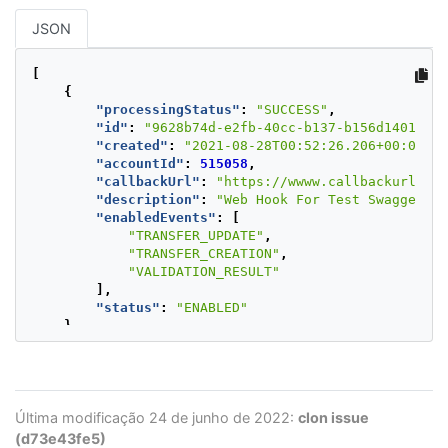
JSON
[
{
"processingStatus"
:
"SUCCESS"
,
"id"
:
"9628b74d-e2fb-40cc-b137-b156d1401641"
"created"
:
"2021-08-28T00:52:26.206+00:00"
,
"accountId"
:
515058
,
"callbackUrl"
:
"https://wwww.callbackurltest
"description"
:
"Web Hook For Test Swagger"
,
"enabledEvents"
:
[
"TRANSFER_UPDATE"
,
"TRANSFER_CREATION"
,
"VALIDATION_RESULT"
],
"status"
:
"ENABLED"
},
{
"processingStatus"
:
"SUCCESS"
,
"id"
:
"672497c2-00f8-4787-a396-4024042eaa20"
"created"
:
"2021-09-15T16:04:49.131+00:00"
,
"accountId"
:
515058
,
Última modificação 24 de junho de 2022:
clon issue
"callbackUrl"
:
"https://wwww.callbackurltest
(d73e43fe5)