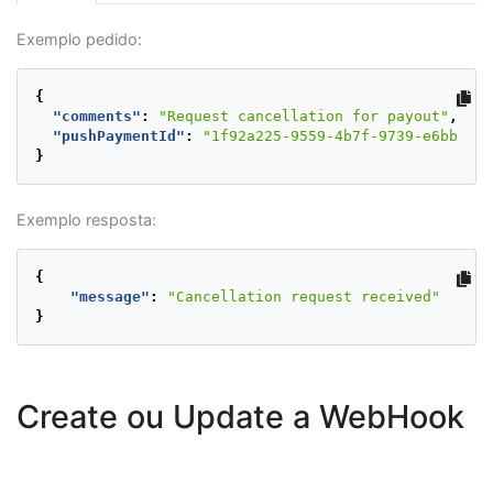
Exemplo pedido:
{
"comments"
:
"Request cancellation for payout"
,
"pushPaymentId"
:
"1f92a225-9559-4b7f-9739-e6bb27b8
}
Exemplo resposta:
{
"message"
:
"Cancellation request received"
}
Create ou Update a WebHook