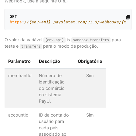
WebHook, use a seguinte URL:
GET
https
:
//{env-api}.payulatam.com/v1.0/webhooks/{merch
O valor da variável
is
para
{env-api}
sandbox-transfers
teste e
para o modo de produção.
transfers
Parâmetro
Descrição
Obrigatório
merchantId
Número de
Sim
identificação
do comércio
no sistema
PayU.
accountId
ID da conta do
Sim
usuário para
cada país
associado ao