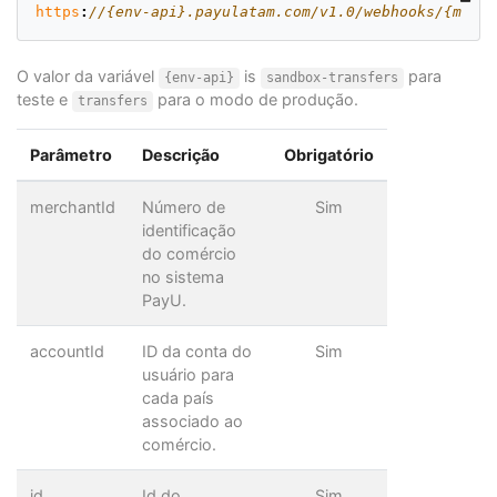
https
:
//{env-api}.payulatam.com/v1.0/webhooks/{merch
O valor da variável
is
para
{env-api}
sandbox-transfers
teste e
para o modo de produção.
transfers
Parâmetro
Descrição
Obrigatório
merchantId
Número de
Sim
identificação
do comércio
no sistema
PayU.
accountId
ID da conta do
Sim
usuário para
cada país
associado ao
comércio.
id
Id do
Sim