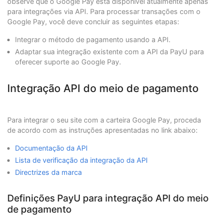
observe que o Google Pay está disponível atualmente apenas
"name"
:
"APPROVED"
},
para integrações via API. Para processar transações com o
"extraParameters"
:
{
Google Pay, você deve concluir as seguintes etapas:
"INSTALLMENTS_NUMBER"
:
1
},
Integrar o método de pagamento usando a API.
"type"
:
"AUTHORIZATION_AND_CAPTURE"
,
Adaptar sua integração existente com a API da PayU para
"paymentMethod"
:
"VISA"
,
oferecer suporte ao Google Pay.
"paymentCountry"
:
"MX"
,
"deviceSessionId"
:
"vghs6tvkcle931686k1900o6e1
"ipAddress"
:
"127.0.0.1"
,
Integração API do meio de pagamento
"cookie"
:
"pt1t38347bs6jc9ruv2ecpv7o2"
,
"userAgent"
:
"Mozilla/5.0 (Windows NT 5.1; rv:
},
"test"
:
false
Para integrar o seu site com a carteira Google Pay, proceda
}
de acordo com as instruções apresentadas no link abaixo:
Documentação da API
Lista de verificação da integração da API
Directrizes da marca
Definições PayU para integração API do meio
de pagamento