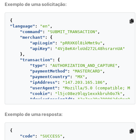
Exemplo de uma solicitação:
{
"language"
:
"en"
,
"command"
:
"SUBMIT_TRANSACTION"
,
"merchant"
:
{
"apiLogin"
:
"pRRXKOl8ikMmt9u"
,
"apiKey"
:
"4Vj8eK4rloUd272L48hsrarnUA"
},
"transaction"
:
{
"type"
:
"AUTHORIZATION_AND_CAPTURE"
,
"paymentMethod"
:
"MASTERCARD"
,
"paymentCountry"
:
"MX"
,
"ipAddress"
:
"147.203.165.186"
,
"userAgent"
:
"Mozilla/5.0 (compatible; MSIE 
"cookie"
:
"l5jc08ez9lqy1exxkbruh0o7k"
,
"deviceSessionId"
:
"2c7aa39a700862da9ca06bd3
"req3DSAuthentication"
:
"true"
,
"order"
:
{
Exemplo de uma resposta:
"language"
:
"en"
,
"signature"
:
"3fdb76cc2dc3b1adb374306587
"accountId"
:
"516687"
,
{
"description"
:
"PayULatam|Test|MX|MXN|Go
"code"
:
"SUCCESS"
,
"referenceCode"
:
"Postman|UniqueReferenc