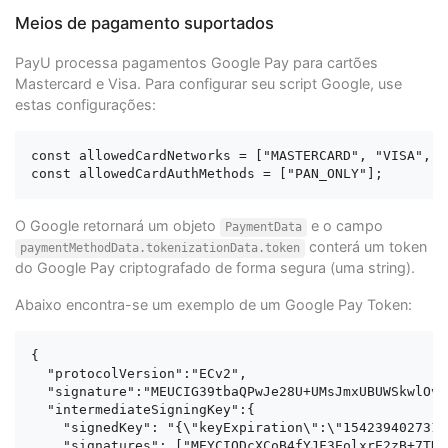
Meios de pagamento suportados
PayU processa pagamentos Google Pay para cartões
Mastercard e Visa. Para configurar seu script Google, use
estas configurações:
const allowedCardNetworks = ["MASTERCARD", "VISA", "
O Google retornará um objeto
e o campo
PaymentData
conterá um token
paymentMethodData.tokenizationData.token
do Google Pay criptografado de forma segura (uma string).
Abaixo encontra-se um exemplo de um Google Pay Token:
{

  "protocolVersion":"ECv2",

  "signature":"MEUCIG39tbaQPwJe28U+UMsJmxUBUWSkwlOv9
  "intermediateSigningKey":{

    "signedKey": "{\"keyExpiration\":\"1542394027316
    "signatures": ["MEYCIQDcXCoB4fYJF3EolxrE2zB+7THZ