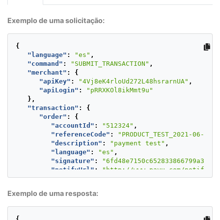
Exemplo de uma solicitação:
{
"language"
:
"es"
,
"command"
:
"SUBMIT_TRANSACTION"
,
"merchant"
:
{
"apiKey"
:
"4Vj8eK4rloUd272L48hsrarnUA"
,
"apiLogin"
:
"pRRXKOl8ikMmt9u"
},
"transaction"
:
{
"order"
:
{
"accountId"
:
"512324"
,
"referenceCode"
:
"PRODUCT_TEST_2021-06-22T1
"description"
:
"payment test"
,
"language"
:
"es"
,
"signature"
:
"6fd48e7150c652833866799a3fbf8
"notifyUrl"
:
"http://www.payu.com/notify"
,
"additionalValues"
:
{
"TX_VALUE"
:
{
Exemplo de uma resposta:
"value"
:
1000
,
"currency"
:
"MXN"
}
{