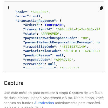
"currency"
:
"MXN"
}
{
},
"code"
:
"SUCCESS"
,
"buyer"
:
{
"error"
:
null
,
"merchantBuyerId"
:
"1"
,
"transactionResponse"
:
{
"fullName"
:
"First name and second buyer
"orderId"
:
1400446409
,
"emailAddress"
:
"buyer_test@test.com"
,
"transactionId"
:
"596ccd26-41a3-40b0-a241-26
"contactPhone"
:
"7563126"
,
"state"
:
"APPROVED"
,
"dniNumber"
:
"123456789"
,
"paymentNetworkResponseCode"
:
"00"
,
"shippingAddress"
:
{
"paymentNetworkResponseErrorMessage"
:
null
,
"street1"
:
"Av. Domingo Diez 1589"
,
"trazabilityCode"
:
"458250371149"
,
"street2"
:
"5555487"
,
"authorizationCode"
:
"MOCK-BTE-1624383236617
"city"
:
"Cuernavaca"
,
"pendingReason"
:
null
,
"state"
:
"Morelos"
,
"responseCode"
:
"APPROVED"
,
"country"
:
"MX"
,
"errorCode"
:
null
,
"postalCode"
:
"000000"
,
"responseMessage"
:
"Aprobado"
,
"phone"
:
"7563126"
"transactionDate"
:
null
,
}
"transactionTime"
:
null
,
},
"operationDate"
:
1624365236861
,
Captura
"shippingAddress"
:
{
"referenceQuestionnaire"
:
null
,
"street1"
:
"Av. Domingo Diez 1589"
,
"extraParameters"
:
{
"street2"
:
"5555487"
,
Use este método para executar a etapa
Captura
de um fluxo
"BANK_REFERENCED_CODE"
:
"CREDIT"
,
"city"
:
"Cuernavaca"
,
de duas etapas usando Mastercard e Visa. Nesta etapa, você
"EXPIRATION_DATE"
:
1624987980000
,
"state"
:
"Morelos"
,
captura os fundos
Autorizados
anteriormente para transferi-
"PAYMENT_WAY_ID"
:
"4"
"country"
:
"MX"
,
},
los para sua conta PayU.