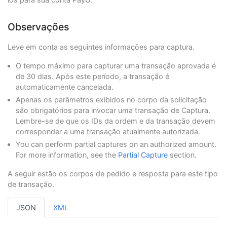
"postalCode"
:
"0000000"
,
"additionalInfo"
:
{
"phone"
:
"7563126"
"paymentNetwork"
:
"BANORTE"
,
}
Observações
"rejectionType"
:
"NONE"
,
},
"responseNetworkMessage"
:
null
,
"payer"
:
{
"travelAgencyAuthorizationCode"
:
null
,
Leve em conta as seguintes informações para captura.
"merchantPayerId"
:
"1"
,
"cardType"
:
"CREDIT"
,
"fullName"
:
"First name and second payer na
"transactionType"
:
"AUTHORIZATION"
O tempo máximo para capturar uma transação aprovada é
"emailAddress"
:
"payer_test@test.com"
,
}
"contactPhone"
:
"7563126"
,
de 30 dias. Após este período, a transação é
}
"dniNumber"
:
"5415668464654"
,
automaticamente cancelada.
}
"birthdate"
:
"1994-06-21"
,
Apenas os parâmetros exibidos no corpo da solicitação
"billingAddress"
:
{
são obrigatórios para invocar uma transação de Captura.
"street1"
:
"Av. Domingo Diez 1589"
,
Lembre-se de que os IDs da ordem e da transação devem
"street2"
:
"125544"
,
"city"
:
"Cuernavaca"
,
corresponder a uma transação atualmente autorizada.
"state"
:
"Morelos"
,
You can perform partial captures on an authorized amount.
"country"
:
"MX"
,
For more information, see the
Partial Capture
section.
"postalCode"
:
"000000"
,
"phone"
:
"7563126"
A seguir estão os corpos de pedido e resposta para este tipo
}
de transação.
},
"creditCard"
:
{
"number"
:
"4097440000000004"
,
JSON
XML
"securityCode"
:
"321"
,
"expirationDate"
:
"2022/12"
,