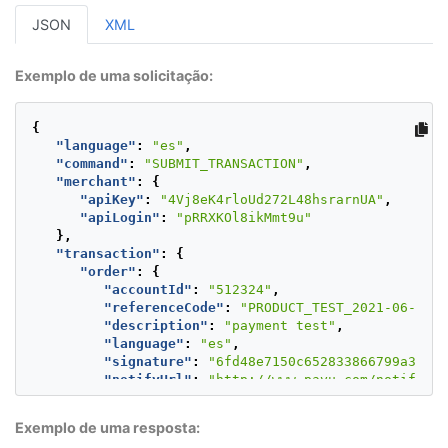
JSON
XML
Exemplo de uma solicitação:
{
"language"
:
"es"
,
"command"
:
"SUBMIT_TRANSACTION"
,
"merchant"
:
{
"apiKey"
:
"4Vj8eK4rloUd272L48hsrarnUA"
,
"apiLogin"
:
"pRRXKOl8ikMmt9u"
},
"transaction"
:
{
"order"
:
{
"accountId"
:
"512324"
,
"referenceCode"
:
"PRODUCT_TEST_2021-06-22T1
"description"
:
"payment test"
,
"language"
:
"es"
,
"signature"
:
"6fd48e7150c652833866799a3fbf8
"notifyUrl"
:
"http://www.payu.com/notify"
,
"additionalValues"
:
{
"TX_VALUE"
:
{
Exemplo de uma resposta:
"value"
:
1000
,