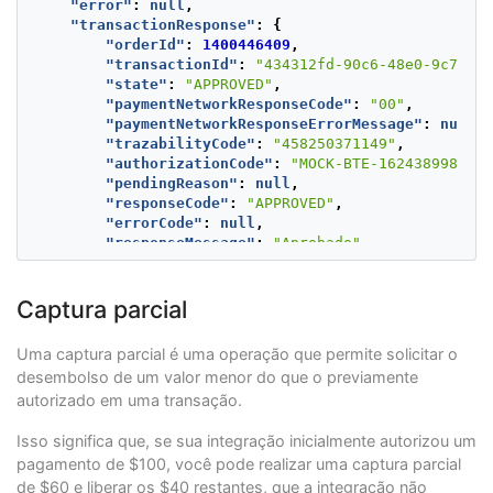
"error"
:
null
,
"transactionResponse"
:
{
"orderId"
:
1400446409
,
"transactionId"
:
"434312fd-90c6-48e0-9c73-dd
"state"
:
"APPROVED"
,
"paymentNetworkResponseCode"
:
"00"
,
"paymentNetworkResponseErrorMessage"
:
null
,
"trazabilityCode"
:
"458250371149"
,
"authorizationCode"
:
"MOCK-BTE-1624389983478
"pendingReason"
:
null
,
"responseCode"
:
"APPROVED"
,
"errorCode"
:
null
,
"responseMessage"
:
"Aprobado"
,
"transactionDate"
:
null
,
"transactionTime"
:
null
,
"operationDate"
:
1624371983901
,
Captura parcial
"referenceQuestionnaire"
:
null
,
"extraParameters"
:
{
Uma captura parcial é uma operação que permite solicitar o
"BANK_REFERENCED_CODE"
:
"CREDIT"
,
desembolso de um valor menor do que o previamente
"PAYMENT_WAY_ID"
:
"4"
autorizado em uma transação.
},
"additionalInfo"
:
{
Isso significa que, se sua integração inicialmente autorizou um
"paymentNetwork"
:
"BANORTE"
,
"rejectionType"
:
"NONE"
,
pagamento de $100, você pode realizar uma captura parcial
"responseNetworkMessage"
:
null
,
de $60 e liberar os $40 restantes, que a integração não