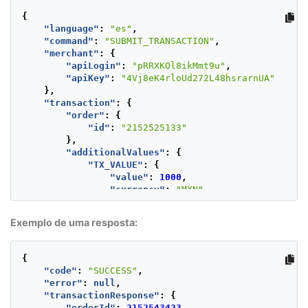
{
"language"
:
"es"
,
"command"
:
"SUBMIT_TRANSACTION"
,
"merchant"
:
{
"apiLogin"
:
"pRRXKOl8ikMmt9u"
,
"apiKey"
:
"4Vj8eK4rloUd272L48hsrarnUA"
},
"transaction"
:
{
"order"
:
{
"id"
:
"2152525133"
},
"additionalValues"
:
{
"TX_VALUE"
:
{
"value"
:
1000
,
"currency"
:
"MXN"
}
},
Exemplo de uma resposta:
"type"
:
"CAPTURE"
,
"parentTransactionId"
:
"4b6adba7-e43b-45f8-8
},
{
"test"
:
false
"code"
:
"SUCCESS"
,
}
"error"
:
null
,
"transactionResponse"
:
{
"orderId"
:
2152543423
,