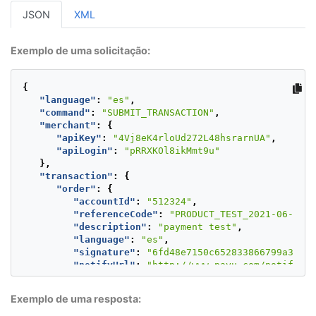
}
JSON
XML
Exemplo de uma solicitação:
{
"language"
:
"es"
,
"command"
:
"SUBMIT_TRANSACTION"
,
"merchant"
:
{
"apiKey"
:
"4Vj8eK4rloUd272L48hsrarnUA"
,
"apiLogin"
:
"pRRXKOl8ikMmt9u"
},
"transaction"
:
{
"order"
:
{
"accountId"
:
"512324"
,
"referenceCode"
:
"PRODUCT_TEST_2021-06-22T1
"description"
:
"payment test"
,
"language"
:
"es"
,
"signature"
:
"6fd48e7150c652833866799a3fbf8
"notifyUrl"
:
"http://www.payu.com/notify"
,
"additionalValues"
:
{
"TX_VALUE"
:
{
Exemplo de uma resposta:
"value"
:
1000
,
"currency"
:
"MXN"