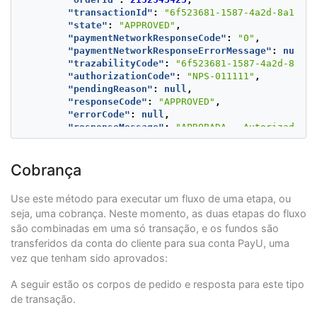
"transactionId"
:
"6f523681-1587-4a2d-8a15-60
"state"
:
"APPROVED"
,
"paymentNetworkResponseCode"
:
"0"
,
"paymentNetworkResponseErrorMessage"
:
null
,
"trazabilityCode"
:
"6f523681-1587-4a2d-8a15-
"authorizationCode"
:
"NPS-011111"
,
"pendingReason"
:
null
,
"responseCode"
:
"APPROVED"
,
"errorCode"
:
null
,
"responseMessage"
:
"APROBADA - Autorizada"
,
"transactionDate"
:
null
,
"transactionTime"
:
null
,
"operationDate"
:
1723724052207
,
Cobrança
"referenceQuestionnaire"
:
null
,
"extraParameters"
:
null
,
Use este método para executar um fluxo de uma etapa, ou
"additionalInfo"
:
{
seja, uma cobrança. Neste momento, as duas etapas do fluxo
"paymentNetwork"
:
"NPS_AR"
,
são combinadas em uma só transação, e os fundos são
"rejectionType"
:
"NONE"
,
"responseNetworkMessage"
:
null
,
transferidos da conta do cliente para sua conta PayU, uma
"travelAgencyAuthorizationCode"
:
null
,
vez que tenham sido aprovados:
"cardType"
:
null
,
"transactionType"
:
"CAPTURE"
A seguir estão os corpos de pedido e resposta para este tipo
}
de transação.
}