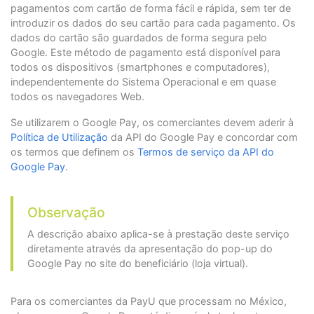
"postalCode"
:
"0000000"
,
pagamentos com cartão de forma fácil e rápida, sem ter de
"paymentNetwork"
:
"BANORTE"
,
"phone"
:
"7563126"
"rejectionType"
:
"NONE"
,
introduzir os dados do seu cartão para cada pagamento. Os
}
"responseNetworkMessage"
:
null
,
dados do cartão são guardados de forma segura pelo
},
"travelAgencyAuthorizationCode"
:
null
,
Google. Este método de pagamento está disponível para
"payer"
:
{
"cardType"
:
"CREDIT"
,
"merchantPayerId"
:
"1"
,
todos os dispositivos (smartphones e computadores),
"transactionType"
:
"AUTHORIZATION_AND_CA
"fullName"
:
"First name and second payer na
independentemente do Sistema Operacional e em quase
}
"emailAddress"
:
"payer_test@test.com"
,
todos os navegadores Web.
}
"contactPhone"
:
"7563126"
,
}
"dniNumber"
:
"5415668464654"
,
Se utilizarem o Google Pay, os comerciantes devem aderir à
"birthdate"
:
"1994-06-21"
,
Política de Utilização
da API do Google Pay e concordar com
"billingAddress"
:
{
os termos que definem os
Termos de serviço da API do
"street1"
:
"Av. Domingo Diez 1589"
,
"street2"
:
"125544"
,
Google Pay
.
"city"
:
"Cuernavaca"
,
"state"
:
"Morelos"
,
"country"
:
"MX"
,
Observação
"postalCode"
:
"000000"
,
"phone"
:
"7563126"
A descrição abaixo aplica-se à prestação deste serviço
}
diretamente através da apresentação do pop-up do
},
Google Pay no site do beneficiário (loja virtual).
"creditCard"
:
{
"number"
:
"4097440000000004"
,
"securityCode"
:
"321"
,
Para os comerciantes da PayU que processam no México,
"expirationDate"
:
"2022/12"
,