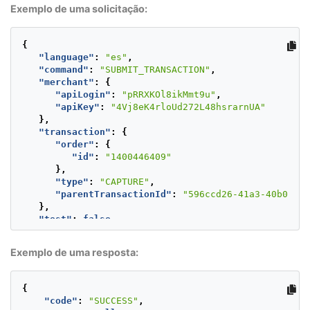
"name"
:
"APPROVED"
Exemplo de uma solicitação:
},
"extraParameters"
:
{
"INSTALLMENTS_NUMBER"
:
1
{
},
"language"
:
"es"
,
"type"
:
"AUTHORIZATION"
,
"command"
:
"SUBMIT_TRANSACTION"
,
"paymentMethod"
:
"VISA"
,
"merchant"
:
{
"paymentCountry"
:
"MX"
,
"apiLogin"
:
"pRRXKOl8ikMmt9u"
,
"deviceSessionId"
:
"vghs6tvkcle931686k1900o6e1
"apiKey"
:
"4Vj8eK4rloUd272L48hsrarnUA"
"ipAddress"
:
"127.0.0.1"
,
},
"cookie"
:
"pt1t38347bs6jc9ruv2ecpv7o2"
,
"transaction"
:
{
"userAgent"
:
"Mozilla/5.0 (Windows NT 5.1; rv:
"order"
:
{
},
"id"
:
"1400446409"
"test"
:
false
},
}
"type"
:
"CAPTURE"
,
"parentTransactionId"
:
"596ccd26-41a3-40b0-a24
},
"test"
:
false
}
Exemplo de uma resposta:
{
"code"
:
"SUCCESS"
,