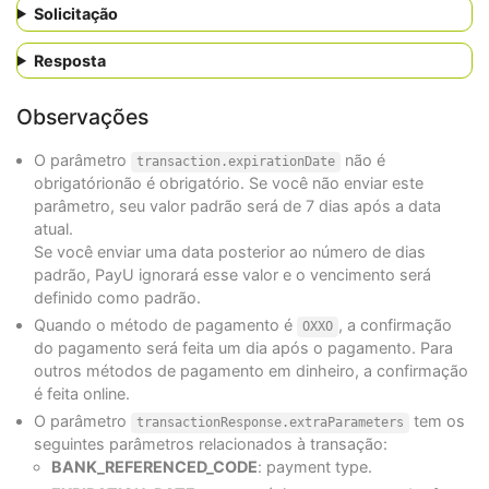
Solicitação
"state"
:
"CDMX"
,
"city"
:
"Ciudad de Mexico"
,
"postalCode"
:
"04100"
,
Resposta
"street1"
:
"Calle Francisco Sosa 45"
"street2"
:
"Col. Coyoa"
,
Observações
"phone"
:
"5598765432"
}
},
O parâmetro
não é
transaction.expirationDate
"creditCard"
:
{
obrigatórionão é obrigatório. Se você não enviar este
"name"
:
"APPROVED"
parâmetro, seu valor padrão será de 7 dias após a data
},
atual.
"digitalWallet"
:
{
Se você enviar uma data posterior ao número de dias
"type"
:
"GOOGLE_PAY"
,
padrão, PayU ignorará esse valor e o vencimento será
"message"
:
"{\"signature\":\"MEYCIQCuxXT
},
definido como padrão.
"extraParameters"
:
{
Quando o método de pagamento é
, a confirmação
OXXO
"INSTALLMENTS_NUMBER"
:
1
,
do pagamento será feita um dia após o pagamento. Para
"RESPONSE_URL"
:
"https://urlonline.com/#
outros métodos de pagamento em dinheiro, a confirmação
}
},
é feita online.
"test"
:
false
O parâmetro
tem os
transactionResponse.extraParameters
}
seguintes parâmetros relacionados à transação:
BANK_REFERENCED_CODE
: payment type.