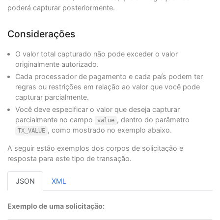
"travelAgencyAuthorizationCode"
:
null
,
poderá capturar posteriormente.
"cardType"
:
null
,
"transactionType"
:
"CAPTURE"
}
Considerações
}
}
O valor total capturado não pode exceder o valor
originalmente autorizado.
Cada processador de pagamento e cada país podem ter
regras ou restrições em relação ao valor que você pode
capturar parcialmente.
Você deve especificar o valor que deseja capturar
parcialmente no campo
, dentro do parâmetro
value
, como mostrado no exemplo abaixo.
TX_VALUE
A seguir estão exemplos dos corpos de solicitação e
resposta para este tipo de transação.
JSON
XML
Exemplo de uma solicitação: