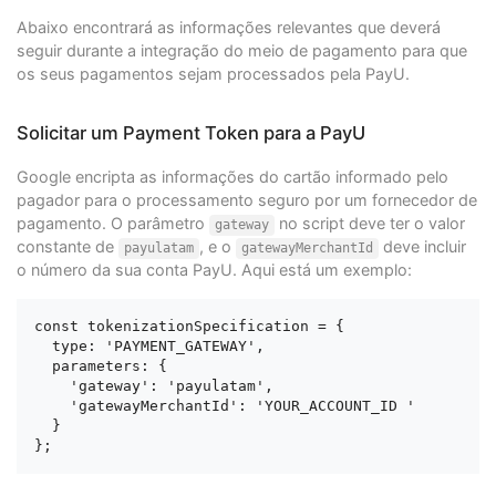
Abaixo encontrará as informações relevantes que deverá
seguir durante a integração do meio de pagamento para que
os seus pagamentos sejam processados pela PayU.
Solicitar um Payment Token para a PayU
Google encripta as informações do cartão informado pelo
pagador para o processamento seguro por um fornecedor de
pagamento. O parâmetro
no script deve ter o valor
gateway
constante de
, e o
deve incluir
payulatam
gatewayMerchantId
o número da sua conta PayU. Aqui está um exemplo:
const tokenizationSpecification = {

  type: 'PAYMENT_GATEWAY',

  parameters: {

    'gateway': 'payulatam',

    'gatewayMerchantId': 'YOUR_ACCOUNT_ID '

  }
