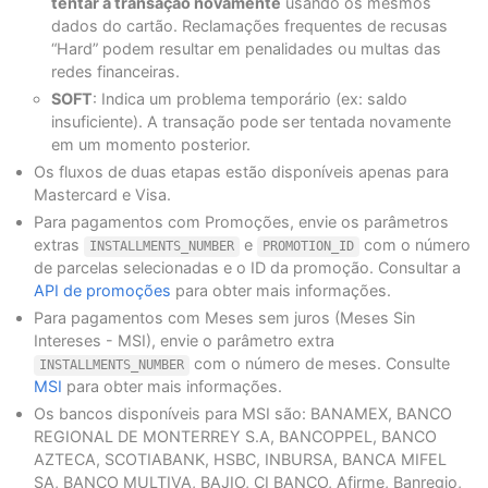
tentar a transação novamente
usando os mesmos
dados do cartão. Reclamações frequentes de recusas
“Hard” podem resultar em penalidades ou multas das
redes financeiras.
SOFT
: Indica um problema temporário (ex: saldo
insuficiente). A transação pode ser tentada novamente
em um momento posterior.
Os fluxos de duas etapas estão disponíveis apenas para
Mastercard e Visa.
Para pagamentos com Promoções, envie os parâmetros
extras
e
com o número
INSTALLMENTS_NUMBER
PROMOTION_ID
de parcelas selecionadas e o ID da promoção. Consultar a
API de promoções
para obter mais informações.
Para pagamentos com Meses sem juros (Meses Sin
Intereses - MSI), envie o parâmetro extra
com o número de meses. Consulte
INSTALLMENTS_NUMBER
MSI
para obter mais informações.
Os bancos disponíveis para MSI são: BANAMEX, BANCO
REGIONAL DE MONTERREY S.A, BANCOPPEL, BANCO
AZTECA, SCOTIABANK, HSBC, INBURSA, BANCA MIFEL
SA, BANCO MULTIVA, BAJIO, CI BANCO, Afirme, Banregio,