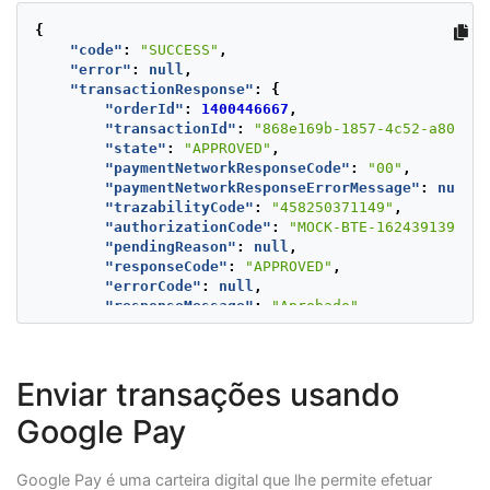
}
{
},
"code"
:
"SUCCESS"
,
"buyer"
:
{
"error"
:
null
,
"merchantBuyerId"
:
"1"
,
"transactionResponse"
:
{
"fullName"
:
"First name and second buyer
"orderId"
:
1400446667
,
"emailAddress"
:
"buyer_test@test.com"
,
"transactionId"
:
"868e169b-1857-4c52-a80d-e4
"contactPhone"
:
"7563126"
,
"state"
:
"APPROVED"
,
"dniNumber"
:
"123456789"
,
"paymentNetworkResponseCode"
:
"00"
,
"shippingAddress"
:
{
"paymentNetworkResponseErrorMessage"
:
null
,
"street1"
:
"Av. Domingo Diez 1589"
,
"trazabilityCode"
:
"458250371149"
,
"street2"
:
"5555487"
,
"authorizationCode"
:
"MOCK-BTE-1624391396880
"city"
:
"Cuernavaca"
,
"pendingReason"
:
null
,
"state"
:
"Morelos"
,
"responseCode"
:
"APPROVED"
,
"country"
:
"MX"
,
"errorCode"
:
null
,
"postalCode"
:
"000000"
,
"responseMessage"
:
"Aprobado"
,
"phone"
:
"7563126"
"transactionDate"
:
null
,
}
"transactionTime"
:
null
,
},
"operationDate"
:
1624373397257
,
"shippingAddress"
:
{
Enviar transações usando
"referenceQuestionnaire"
:
null
,
"street1"
:
"Av. Domingo Diez 1589"
,
"extraParameters"
:
{
"street2"
:
"5555487"
,
Google Pay
"BANK_REFERENCED_CODE"
:
"CREDIT"
,
"city"
:
"Cuernavaca"
,
"PAYMENT_WAY_ID"
:
"4"
"state"
:
"Morelos"
,
},
"country"
:
"MX"
,
Google Pay é uma carteira digital que lhe permite efetuar
"additionalInfo"
:
{