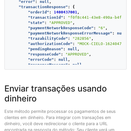
"error"
:
null
,
"notifyUrl"
:
"https://5bb9f92041d902192d
"transactionResponse"
:
{
"buyer"
:
{
"orderId"
:
1400437001
,
"merchantBuyerId"
:
"MB_MX_1001"
,
"transactionId"
:
"f0f8c441-43e8-490a-b4f2-c1
"fullName"
:
"John Doea"
,
"state"
:
"APPROVED"
,
"emailAddress"
:
"john.doe@email.com"
"paymentNetworkResponseCode"
:
"6"
,
"dniType"
:
"CURP"
,
"paymentNetworkResponseErrorMessage"
:
null
,
"dniNumber"
:
"LOGM900412MDFRPR08"
,
"trazabilityCode"
:
"282856"
,
"shippingAddress"
:
{
"authorizationCode"
:
"MOCK-CIELO-16240478978
"country"
:
"MX"
,
"pendingReason"
:
null
,
"state"
:
"CDMX"
,
"responseCode"
:
"APPROVED"
,
"city"
:
"Ciudad de Mexico"
,
"errorCode"
:
null
,
"postalCode"
:
"06700"
,
"responseMessage"
:
null
,
"street1"
:
"Av. Alvaro Obregonn 
"transactionDate"
:
null
,
"street2"
:
"Depto. 4, Col. Roma 
"transactionTime"
:
null
,
"phone"
:
"5512345678"
"operationDate"
:
1624029898077
,
}
Enviar transações usando
"referenceQuestionnaire"
:
null
,
},
"extraParameters"
:
{
"shippingAddress"
:
{
dinheiro
"BANK_REFERENCED_CODE"
:
"CREDIT"
,
"country"
:
"MX"
,
"CIELO_TID"
:
"1006993069000509C28A"
"state"
:
"CDMX"
,
},
"city"
:
"Ciudad de Mexico"
,
Este método permite processar os pagamentos de seus
"additionalInfo"
:
null
"postalCode"
:
"06700"
,
clientes em dinheiro. Para integrar com transações em
}
"street1"
:
"Av. Alvaro Obregonn 123"
}
dinheiro, você deve redirecionar o cliente para a URL
"street2"
:
"Depto. 4, Col. Roma Nort
encontrada na resposta do método; Seu cliente verá um
"phone"
:
"5512345678"