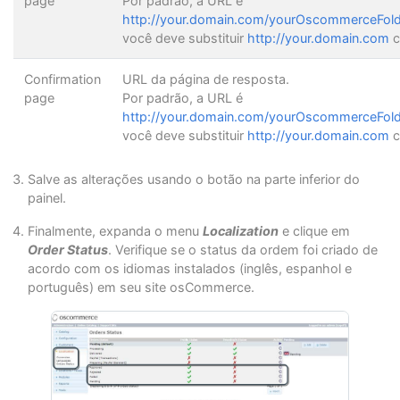
page
Por padrão, a URL é
http://your.domain.com/yourOscommerceFold
você deve substituir
http://your.domain.com
c
Confirmation
URL da página de resposta.
page
Por padrão, a URL é
http://your.domain.com/yourOscommerceFold
você deve substituir
http://your.domain.com
c
Salve as alterações usando o botão na parte inferior do
painel.
Finalmente, expanda o menu
Localization
e clique em
Order Status
. Verifique se o status da ordem foi criado de
acordo com os idiomas instalados (inglês, espanhol e
português) em seu site osCommerce.