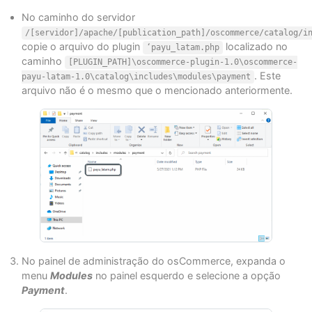
No caminho do servidor
/[servidor]/apache/[publication_path]/oscommerce/catalog/i
copie o arquivo do plugin
localizado no
‘payu_latam.php
caminho
[PLUGIN_PATH]\oscommerce-plugin-1.0\oscommerce-
. Este
payu-latam-1.0\catalog\includes\modules\payment
arquivo não é o mesmo que o mencionado anteriormente.
No painel de administração do osCommerce, expanda o
menu
Modules
no painel esquerdo e selecione a opção
Payment
.