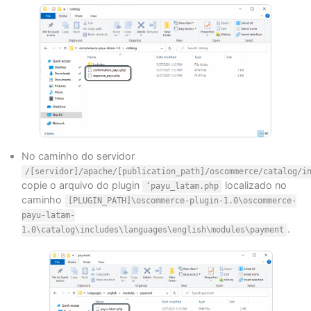
No caminho do servidor
/[servidor]/apache/[publication_path]/oscommerce/catalog/i
copie o arquivo do plugin
localizado no
‘payu_latam.php
caminho
[PLUGIN_PATH]\oscommerce-plugin-1.0\oscommerce-
payu-latam-
.
1.0\catalog\includes\languages\english\modules\payment