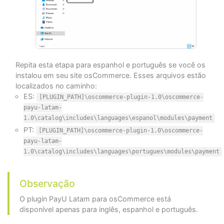
Repita esta etapa para espanhol e português se você os
instalou em seu site osCommerce. Esses arquivos estão
localizados no caminho:
ES:
[PLUGIN_PATH]\oscommerce-plugin-1.0\oscommerce-
payu-latam-
1.0\catalog\includes\languages\espanol\modules\payment
PT:
[PLUGIN_PATH]\oscommerce-plugin-1.0\oscommerce-
payu-latam-
1.0\catalog\includes\languages\portugues\modules\payment
Observação
O plugin PayU Latam para osCommerce está
disponível apenas para inglês, espanhol e português.