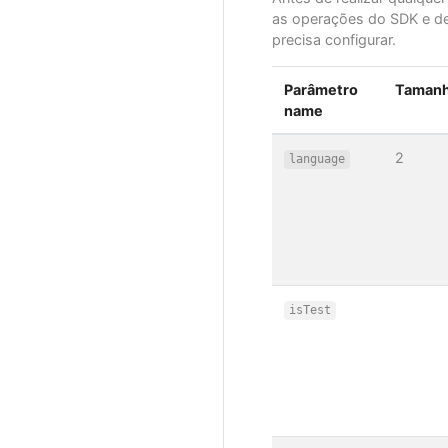
as operações do SDK e dev
precisa configurar.
Parâmetro
Taman
name
2
language
isTest