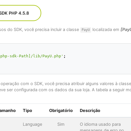
SDK PHP 4.5.8
sos do SDK, você precisa incluir a classe
localizada em
[Pay
PayU
-php-sdk-Path]/lib/PayU.php'
;
r operação com o SDK, você precisa atribuir alguns valores à class
e ser configurada com os dados da sua loja. A tabela a seguir m
amanho
Tipo
Obrigatório
Descrição
Language
Sim
O idioma usado para
mensagens de erro no