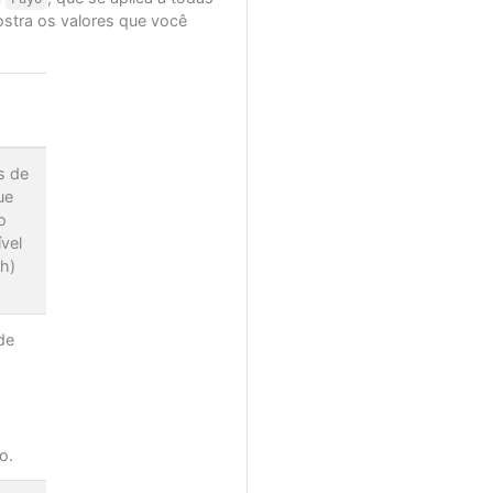
ostra os valores que você
s de
ue
o
vel
h)
de
o.