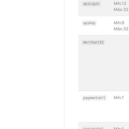
Mín:12
apiLogin
Máx:32
Mín:6
apiKey
Máx:32
merchantId
Mín:1
paymentsUrl
Mín:1