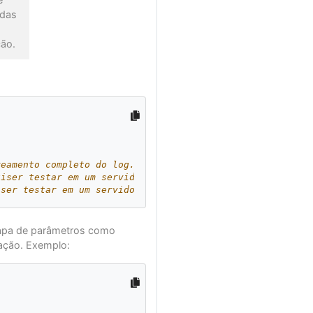
adas
ção.
reamento completo do log. Caso contrário, você pode remo
uiser testar em um servidor de pagamento específico e at
iser testar em um servidor de relatório específico e atr
mapa de parâmetros como
ação. Exemplo: