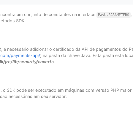
ê encontra um conjunto de constantes na interface
,
PayU.PARAMETERS
métodos SDK.
.X, é necessário adicionar o certificado da API de pagamentos do 
m.com/payments-api/
) na pasta da chave Java. Esta pasta está lo
dk/jre/lib/security/cacerts
.
I, o SDK pode ser executado em máquinas com versão PHP maior ou 
são necessárias em seu servidor: