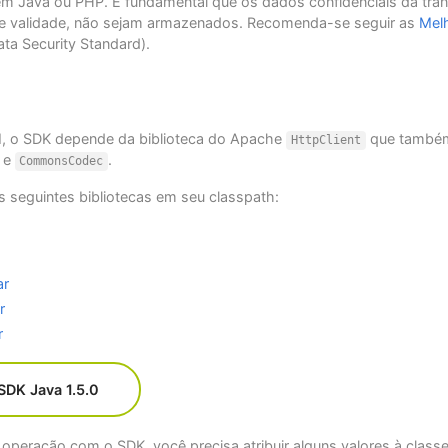
m Java ou PHP. É fundamental que os dados confidenciais da tr
 de validade, não sejam armazenados. Recomenda-se seguir as
Melh
ta Security Standard).
PI, o SDK depende da biblioteca do Apache
que também
HttpClient
e
.
CommonsCodec
s seguintes bibliotecas em seu classpath:
ar
r
r
SDK Java 1.5.0
r operação com o SDK, você precisa atribuir alguns valores à class