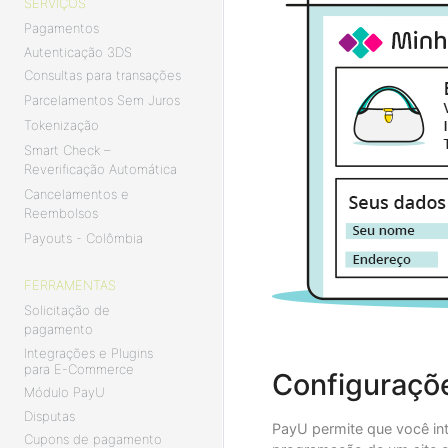
SERVIÇOS
Pagamentos
Autenticação 3DS
Consultas para transações
Parcelamentos Sem Juros
Tokenização
Smart Check –
Reverificação Automática
Cancelamentos e
Reembolsos
Payouts - Colômbia
FERRAMENTAS
Solicitação de
pagamento
Integrações e Plugins
para E-Commerce
Configuraçõe
Módulo PayU
Disputas
PayU permite que você in
Cupons de pagamento