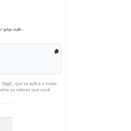
U-php-sdk-
e
, que se aplica a todas
PayU
ostra os valores que você