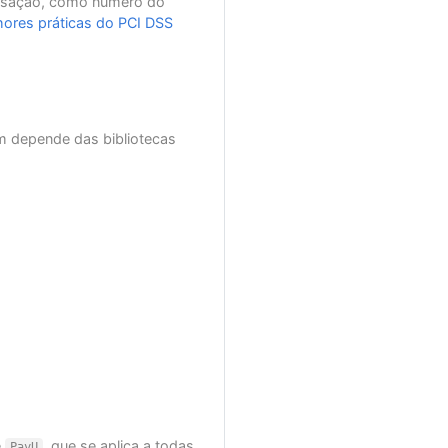
ansação, como número do
ores práticas do PCI DSS
 depende das bibliotecas
e
, que se aplica a todas
PayU