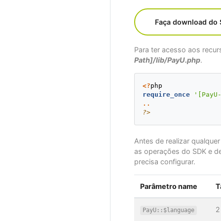
Faça download do 
Para ter acesso aos recur
Path]/lib/PayU.php
.
<?
php
require_once
'[PayU
..
?>
Antes de realizar qualque
as operações do SDK e dev
precisa configurar.
Parâmetro name
T
2
PayU::$language