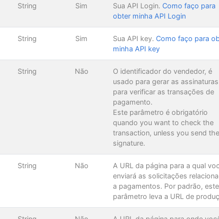
String
Sim
Sua API Login.
Como faço para
obter minha API Login
String
Sim
Sua API key.
Como faço para ob
minha API key
String
Não
O identificador do vendedor, é
usado para gerar as assinaturas
para verificar as transações de
pagamento.
Este parâmetro é obrigatório
quando you want to check the
transaction, unless you send th
signature.
String
Não
A URL da página para a qual vo
enviará as solicitações relacion
a pagamentos. Por padrão, este
parâmetro leva a URL de produ
String
Não
A URL da página para onde voc