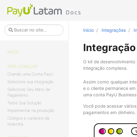
Início
Integrações
I
Integraçã
INÍCIO
O kit de desenvolvimento
PARA COMEÇAR
integração complexa.
Criando uma Conta PayU
Selecione sua integração
Assim como qualquer inte
e o cliente permanece em 
Selecione Seu Meio de
uma conta PayU Business
Pagamento
Teste Sua Solução
Você pode acessar vários 
Implementar na produção
pagamentos em dinheiro.
Códigos e variáveis de
resposta