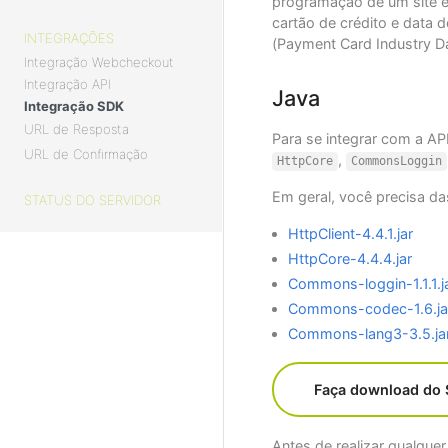
programação de um site e
cartão de crédito e data
INTEGRAÇÕES
(Payment Card Industry Da
Integração Webcheckout
Integração API
Java
Integração SDK
URL de Resposta
Para se integrar com a A
URL de Confirmação
,
HttpCore
CommonsLoggin
Em geral, você precisa da
STATUS DO SERVIDOR
HttpClient-4.4.1.jar
HttpCore-4.4.4.jar
Commons-loggin-1.1.1.j
Commons-codec-1.6.ja
Commons-lang3-3.5.ja
Faça download do 
Antes de realizar qualque