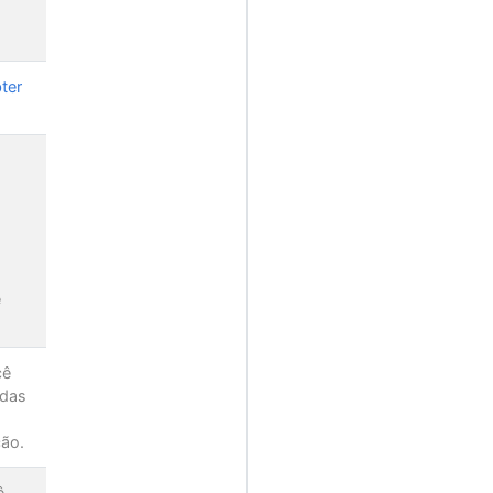
ter
e
cê
adas
ção.
ê