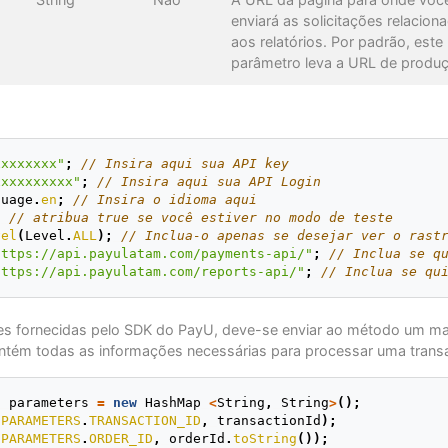
enviará as solicitações relacion
aos relatórios. Por padrão, este
parâmetro leva a URL de produ
xxxxxxxx"
;
// Insira aqui sua API key
xxxxxxxxxx"
;
// Insira aqui sua API Login
guage
.
en
;
// Insira o idioma aqui
;
// atribua true se você estiver no modo de teste
vel
(
Level
.
ALL
);
// Inclua-o apenas se desejar ver o rast
https://api.payulatam.com/payments-api/"
;
// Inclua se q
https://api.payulatam.com/reports-api/"
;
// Inclua se qu
ões fornecidas pelo SDK do PayU, deve-se enviar ao método um 
tém todas as informações necessárias para processar uma trans
parameters
=
new
HashMap
<
String
,
String
>
();
.
PARAMETERS
.
TRANSACTION_ID
,
transactionId
);
.
PARAMETERS
.
ORDER_ID
,
orderId
.
toString
());