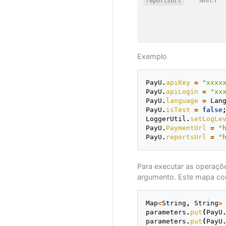
reportsUrl
Exemplo
PayU
.
apiKey
=
"xxxx
PayU
.
apiLogin
=
"xx
PayU
.
language
=
Lan
PayU
.
isTest
=
false
LoggerUtil
.
setLogLe
PayU
.
PaymentUrl
=
"
PayU
.
reportsUrl
=
"
Para executar as operaç
argumento. Este mapa con
Map
<
String
,
String
>
parameters
.
put
(
PayU
parameters
.
put
(
PayU