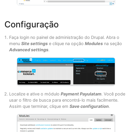
Configuração
Faça login no painel de administração do Drupal. Abra o
menu
Site settings
e clique na opção
Modules
na seção
Advanced settings
.
Localize e ative o módulo
Payment Payulatam
. Você pode
usar o filtro de busca para encontrá-lo mais facilmente.
Assim que terminar, clique em
Save configuration
.