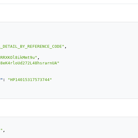
"fullName"
:
"First name and second payer name"
,
"billingAddress"
:
{
"street1"
:
"calle 93"
,
"street2"
:
"125544"
,
"city"
:
"Bogota"
,
"state"
:
"Bogota DC"
,
"country"
:
"CO"
,
,
"postalCode"
:
"000000"
,
R_DETAIL_BY_REFERENCE_CODE"
,
"phone"
:
"7563126"
},
pRRXKOl8ikMmt9u"
,
"emailAddress"
:
"payer_test@test.com"
,
j8eK4rloUd272L48hsrarnUA"
"contactPhone"
:
"7563126"
,
"dniNumber"
:
"5415668464654"
,
"dniType"
:
null
e"
:
"HP14015317573744"
},
"termsAndConditionId"
:
202
,
"additionalValues"
:
{
"PM_PAYER_COMMISSION_VALUE"
:
{
"value"
:
0.00
,
"currency"
:
"COP"
},
"PM_PAYER_TOTAL_AMOUNT"
:
{
"value"
:
50000.00
,
S"
,
"currency"
:
"COP"