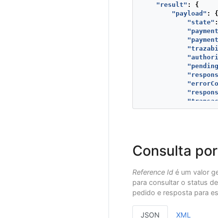
"result"
:
{
"payload"
:
"state"
"paymen
"paymen
"trazab
"author
"pendin
"respon
"errorC
"respon
"transa
"transa
"operat
"extraP
}
}
Consulta por
}
Reference Id
é um valor ge
para consultar o status d
pedido e resposta para e
JSON
XML