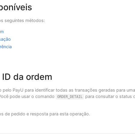
poníveis
 os seguintes métodos:
em
nsação
rência
 ID da ordem
 pelo PayU para identificar todas as transações geradas para um
e. Você pode usar o comando
para consultar o status
ORDER_DETAIL
os de pedido e resposta para esta operação.