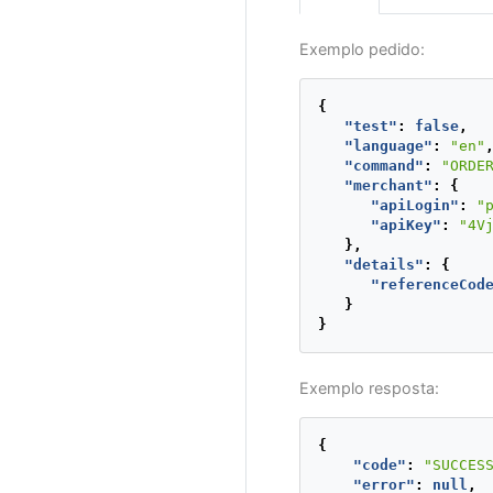
Exemplo pedido:
{
"test"
:
false
,
"language"
:
"en"
"command"
:
"ORDE
"merchant"
:
{
"apiLogin"
:
"
"apiKey"
:
"4V
},
"details"
:
{
"referenceCod
}
}
Exemplo resposta:
{
"code"
:
"SUCCES
"error"
:
null
,