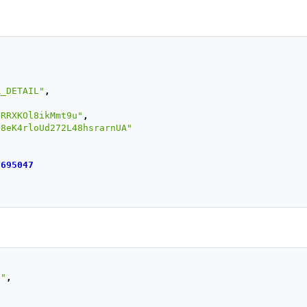
,
R_DETAIL"
,
pRRXKOl8ikMmt9u"
,
j8eK4rloUd272L48hsrarnUA"
7695047
S"
,