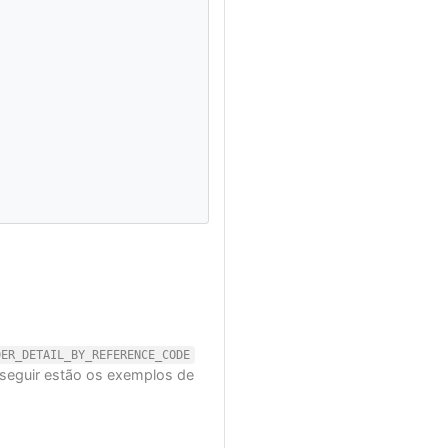
DER_DETAIL_BY_REFERENCE_CODE
A seguir estão os exemplos de
ko/20100101 Firefox/18.0"
,