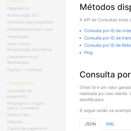
SERVIÇOS
Métodos dis
Pagamentos
Autenticação 3DS
A API de Consultas inclui
Consultas para transações
Parcelamentos Sem Juros
Consulta por ID da ord
Tokenização
Consulta por ID de tra
Smart Check –
Consulta por ID de Refe
Reverificação Automática
Ping
Cancelamentos e
Reembolsos
Payouts - Colômbia
Consulta por
FERRAMENTAS
Order Id
é um valor gerado
Solicitação de
realizada por seu client
pagamento
identificador.
Integrações e Plugins
para E-Commerce
A seguir estão os exempl
Módulo PayU
Disputas
JSON
XML
Cupons de pagamento