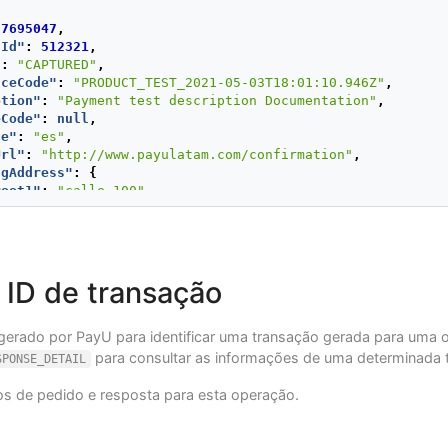
{
57695047
,
tId"
:
512321
,
"
:
"CAPTURED"
,
nceCode"
:
"PRODUCT_TEST_2021-05-03T18:01:10.946Z"
,
ption"
:
"Payment test description Documentation"
,
eCode"
:
null
,
ge"
:
"es"
,
Url"
:
"http://www.payulatam.com/confirmation"
,
ngAddress"
:
{
reet1"
:
"calle 100"
,
reet2"
:
"5555487"
,
ty"
:
"Medellin"
,
ate"
:
"Antioquia"
,
untry"
:
"CO"
,
stalCode"
:
"0000000"
,
 ID de transação
one"
:
"7563126"
:
{
gerado por PayU para identificar uma transação gerada para uma 
rchantBuyerId"
:
"1"
,
para consultar as informações de uma determinada 
SPONSE_DETAIL
llName"
:
"First name and second buyer name"
,
ailAddress"
:
"buyer_test@test.com"
,
os de pedido e resposta para esta operação.
ntactPhone"
:
"7563126"
,
yerAddress"
:
{
"street1"
:
"calle 100"
,