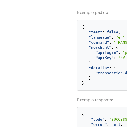
Exemplo pedido:
{
"test"
:
false
,
},
"language"
:
"en"
"dn
"command"
:
"TRAN
"cn
"merchant"
:
{
},
"apiLogin"
:
"
"antifr
"apiKey"
:
"4V
"isTest
},
"transa
"details"
:
{
{
"transactionI
}
}
Exemplo resposta:
{
"code"
:
"SUCCES
"error"
:
null
,