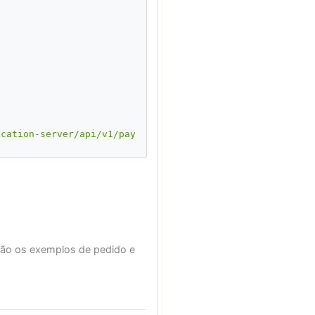
ication-server/api/v1/payu/notification"
,
a"
,
setheforce.com"
,
tão os exemplos de pedido e