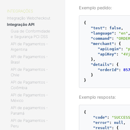
Exemplo pedido:
INTEGRAÇÕES
Integração Webcheckout
{
Integração API
"test"
:
false
,
Guia de Conformidade
"language"
:
"en"
e Segurança PCI DSS
"command"
:
"ORDE
API de Pagamentos -
"merchant"
:
{
"apiLogin"
:
"
Argentina
"apiKey"
:
"4V
API de Pagamentos -
},
Brasil
"details"
:
{
API de Pagamentos -
"orderId"
:
85
Chile
}
}
API de Pagamentos -
Colômbia
API de Pagamentos -
Exemplo resposta:
México
API de pagamentos -
{
Panamá
"code"
:
"SUCCES
API de Pagamentos -
"error"
:
null
,
Peru
"result"
:
{