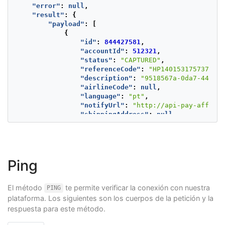
"value"
:
0.00
,
"error"
:
null
,
"currency"
:
"COP"
"result"
:
{
},
"payload"
:
[
"PM_NETWORK_VALUE"
:
{
{
"value"
:
50000.00
,
"id"
:
844427581
,
"currency"
:
"COP"
"accountId"
:
512321
,
},
"status"
:
"CAPTURED"
,
"PM_TAX_RETURN_BASE"
:
{
"referenceCode"
:
"HP14015317573744"
,
"value"
:
0.00
,
"description"
:
"9518567a-0da7-44f9-b
"currency"
:
"COP"
"airlineCode"
:
null
,
},
"language"
:
"pt"
,
"TX_VALUE"
:
{
"notifyUrl"
:
"http://api-pay-aff.vu
"value"
:
50000.00
,
"shippingAddress"
:
null
,
"currency"
:
"COP"
"buyer"
:
{
},
"merchantBuyerId"
:
"0c970b19-3fb
"CURRENT_TX_VALUE"
:
{
"fullName"
:
"APPROVED"
,
"value"
:
50000.00
,
"emailAddress"
:
"e26a8f06-64ef-4
"currency"
:
"COP"
"contactPhone"
:
null
,
Ping
},
"buyerAddress"
:
{
"TX_TAX"
:
{
"street1"
:
"ae QOprITzE"
,
"value"
:
0.00
,
"street2"
:
"448"
,
El método
te permite verificar la conexión con nuestra
PING
"currency"
:
"COP"
"city"
:
"BH"
,
plataforma. Los siguientes son los cuerpos de la petición y la
},
"state"
:
"MG"
,
respuesta para este método.
"PM_PAYER_PRICING_VALUES"
:
{
"country"
:
"CO"
,
"value"
:
0.00
,
"postalCode"
:
"27519777"
,