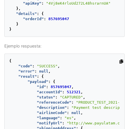
"apiKey"
:
"4Vj8eK4rloUd272L48hsrarnUA"
},
"details"
:
{
"orderId"
:
857695047
}
}
Ejemplo respuesta:
{
"code"
:
"SUCCESS"
,
"error"
:
null
,
"result"
:
{
"payload"
:
{
"id"
:
857695047
,
"accountId"
:
512321
,
"status"
:
"CAPTURED"
,
"referenceCode"
:
"PRODUCT_TEST_2021-05-0
"description"
:
"Payment test description
"airlineCode"
:
null
,
"language"
:
"es"
,
"notifyUrl"
:
"http://www.payulatam.com/c
"shippingAddress"
:
{