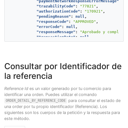
"pendingReason"
:
null
,
"paymentNetworkResponseErrorMessage"
:
nu
"responseCode"
:
"APPROVED"
,
"trazabilityCode"
:
"77821"
,
"errorCode"
:
null
,
"authorizationCode"
:
"170921"
,
"responseMessage"
:
null
,
"pendingReason"
:
null
,
"transactionDate"
:
null
,
"responseCode"
:
"APPROVED"
,
"transactionTime"
:
null
,
"errorCode"
:
null
,
"operationDate"
:
16200647929
"responseMessage"
:
"Aprobado y completad
"extraParameters"
:
null
"transactionDate"
:
null
,
},
"transactionTime"
:
null
,
"deviceSessionId"
:
"vghs6tvkcle9
"operationDate"
:
1620069958670
,
"ipAddress"
:
"127.0.0.1"
,
"extraParameters"
:
null
"cookie"
:
"pt1t38347bs6jc9ruv2ec
}
"userAgent"
:
"Mozilla/5.0 (Windo
}
Consultar por Identificador de
"expirationDate"
:
null
,
}
"payer"
:
{
la referencia
"merchantPayerId"
:
"1"
,
"fullName"
:
"First name and 
"billingAddress"
:
{
Reference Id
es un valor generado por tu comercio para
"street1"
:
"calle 93"
,
identificar una orden. Puedes utilizar el comando
"street2"
:
"125544"
,
para consultar el estado de
ORDER_DETAIL_BY_REFERENCE_CODE
"city"
:
"Bogota"
,
una order por tu propio identificador (Referencia). Los
"state"
:
"Bogota DC"
,
siguientes son los cuerpos de la petición y la respuesta para
"country"
:
"CO"
,
este método.
"postalCode"
:
"000000"
,
"phone"
:
"7563126"