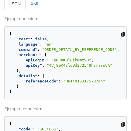
},
JSON
XML
"emailAddress"
:
"payer_test@
"contactPhone"
:
"7563126"
,
"dniNumber"
:
"5415668464654"
Ejemplo petición:
"dniType"
:
null
},
"termsAndConditionId"
:
202
,
{
"additionalValues"
:
{
"test"
:
false
,
"PM_PAYER_COMMISSION_VALUE"
:
"language"
:
"en"
,
"value"
:
0.00
,
"command"
:
"ORDER_DETAIL_BY_REFERENCE_CODE"
,
"currency"
:
"COP"
"merchant"
:
{
},
"apiLogin"
:
"pRRXKOl8ikMmt9u"
,
"PM_PAYER_TOTAL_AMOUNT"
:
{
"apiKey"
:
"4Vj8eK4rloUd272L48hsrarnUA"
"value"
:
50000.00
,
},
"currency"
:
"COP"
"details"
:
{
},
"referenceCode"
:
"HP14015317573744"
"PM_TAX"
:
{
}
"value"
:
0.00
,
}
"currency"
:
"COP"
},
"PM_PAYER_INTEREST_VALUE"
:
{
Ejemplo respuesta:
"value"
:
0.00
,
"currency"
:
"COP"
},
{
"TX_ADDITIONAL_VALUE"
:
{
"code"
:
"SUCCESS"
,