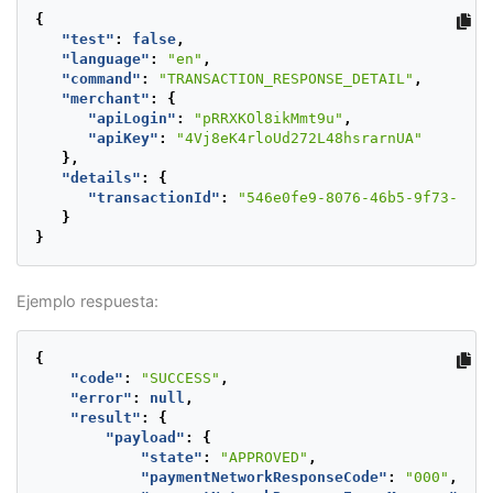
{
"antifraudMerchantId"
:
null
,
"test"
:
false
"isTest"
,
:
true
,
"language"
"transactions"
:
"en"
,
:
[
"command"
:
"TRANSACTION_RESPONSE_DETAIL"
{
,
"merchant"
:
{
"id"
:
"5fde3c2c-540d-4579-96f7-2
"apiLogin"
:
"pRRXKOl8ikMmt9u"
"order"
:
null
,
,
"apiKey"
:
"4Vj8eK4rloUd272L48hsrarnUA"
"creditCard"
:
{
},
"maskedNumber"
:
"547130*****
"details"
:
{
"issuerBank"
:
null
,
"transactionId"
:
"546e0fe9-8076-46b5-9f73-622c
"name"
:
"APPROVED"
,
}
"cardType"
:
null
}
},
"bankAccount"
:
null
,
"type"
:
"AUTHORIZATION_AND_CAPTU
"parentTransactionId"
:
null
,
Ejemplo respuesta:
"paymentMethod"
:
"MASTERCARD"
,
"source"
:
null
,
"paymentCountry"
:
"CO"
,
{
"transactionResponse"
:
{
"code"
:
"SUCCESS"
,
"state"
:
"APPROVED"
,
"error"
:
null
,
"paymentNetworkResponseCode"
"result"
:
{
"paymentNetworkResponseError
"payload"
:
{
"trazabilityCode"
:
"00000000
"state"
:
"APPROVED"
,
"authorizationCode"
:
"000000
"paymentNetworkResponseCode"
:
"000"
,