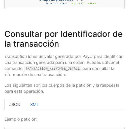
"street1"
:
"calle 100"
,
"street2"
:
"5555487"
,
"city"
:
"Medellin"
,
"state"
:
"Antioquia"
,
"country"
:
"CO"
,
"postalCode"
:
"0000000"
,
Consultar por Identificador de
"phone"
:
"7563126"
la transacción
},
"buyer"
:
{
"merchantBuyerId"
:
"1"
,
Transaction Id
es un valor generado por PayU para identificar
"fullName"
:
"First name and second b
"emailAddress"
:
"buyer_test@test.com
una transaccion generada para una orden. Puedes utilizar el
"contactPhone"
:
"7563126"
,
comando
para consultar la
TRANSACTION_RESPONSE_DETAIL
"buyerAddress"
:
{
información de una transacción.
"street1"
:
"calle 100"
,
"street2"
:
"5555487"
,
Los siguientes son los cuerpos de la petición y la respuesta
"city"
:
"Medellin"
,
para esta operación.
"state"
:
"Antioquia"
,
"country"
:
"CO"
,
"postalCode"
:
"000000"
,
JSON
XML
"phone"
:
"7563126"
},
"dniNumber"
:
"123456789"
,
Ejemplo petición:
"cnpj"
:
null
},