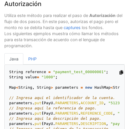
Autorización
Utiliza este método para realizar el paso de
Autorización
del
flujo de dos pasos. En este paso, autorizas el pago pero el
monto no se debita hasta que
captures
los fondos.
Los siguientes ejemplos muestra cómo llamar los métodos
para esta transacción de acuerdo con el lenguaje de
programación.
Java
PHP
String
reference
=
"payment_test_00000001"
;
String
value
=
"1000"
;
Map
<
String
,
String
>
parameters
=
new
HashMap
<
String
,
// Ingresa aquí el identificador de la cuenta.
parameters
.
put
(
PayU
.
PARAMETERS
.
ACCOUNT_ID
,
"512322"
)
// Ingresa aquí la referencia de pago.
parameters
.
put
(
PayU
.
PARAMETERS
.
REFERENCE_CODE
,
""
+
re
// Ingresa aquí la descripción del pago.
parameters
.
put
(
PayU
.
PARAMETERS
.
DESCRIPTION
,
"payment
// Ingresa aquí el idioma de la transacción.