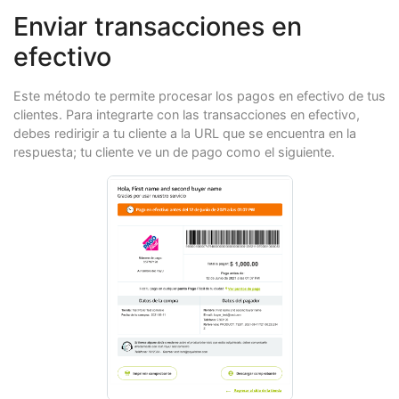
parameters
.
put
(
PayU
.
PARAMETERS
.
DEVICE_SESSION_ID
,
"v
Enviar transacciones en
// IP del pagador
parameters
.
put
(
PayU
.
PARAMETERS
.
IP_ADDRESS
,
"127.0.0.
efectivo
// Cookie de la sesión actual.
parameters
.
put
(
PayU
.
PARAMETERS
.
COOKIE
,
"pt1t38347bs6
// User agent de la sesión actual.
Este método te permite procesar los pagos en efectivo de tus
parameters
.
put
(
PayU
.
PARAMETERS
.
USER_AGENT
,
"Mozilla/
clientes. Para integrarte con las transacciones en efectivo,
// Petición de "Autorización y captura"
debes redirigir a tu cliente a la URL que se encuentra en la
TransactionResponse
response
=
PayUPayments
.
doAuthor
respuesta; tu cliente ve un de pago como el siguiente.
// Puedes obtener las propiedades en la respuesta
if
(
response
!=
null
){
response
.
getOrderId
();
response
.
getTransactionId
();
response
.
getState
();
if
(
response
.
getState
().
toString
().
equalsIgnoreCa
response
.
getPendingReason
();
}
response
.
getPaymentNetworkResponseCode
();
response
.
getPaymentNetworkResponseErrorMessage
()
response
.
getTrazabilityCode
();
response
.
getResponseCode
();
response
.
getResponseMessage
();
}