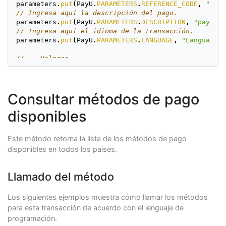
parameters
.
put
(
PayU
.
PARAMETERS
.
REFERENCE_CODE
,
""
+
re
// Ingresa aquí la descripción del pago.
parameters
.
put
(
PayU
.
PARAMETERS
.
DESCRIPTION
,
"payment
// Ingresa aquí el idioma de la transacción.
parameters
.
put
(
PayU
.
PARAMETERS
.
LANGUAGE
,
"Language.e
// -- Valores --
//Ingresa aquí el valor.
parameters
.
put
(
PayU
.
PARAMETERS
.
VALUE
,
""
+
value
);
// Ingresa aquí la moneda.
Consultar métodos de pago
parameters
.
put
(
PayU
.
PARAMETERS
.
CURRENCY
,
""
+
Currency
disponibles
// -- Comprador --
// Ingresa aquí el identificador del comprador.
parameters
.
put
(
PayU
.
PARAMETERS
.
BUYER_ID
,
"1"
);
Este método retorna la lista de los métodos de pago
// Ingresa aquí el nombre del comprador.
disponibles en todos los paises.
parameters
.
put
(
PayU
.
PARAMETERS
.
BUYER_NAME
,
"First na
// Ingresa aquí el correo electrónico del comprador.
parameters
.
put
(
PayU
.
PARAMETERS
.
BUYER_EMAIL
,
"buyer_t
Llamado del método
// Ingresa aquí el teléfono de contacto del comprado
parameters
.
put
(
PayU
.
PARAMETERS
.
BUYER_CONTACT_PHONE
,
// Ingresa aquí el número de identificación del comp
Los siguientes ejemplos muestra cómo llamar los métodos
parameters
.
put
(
PayU
.
PARAMETERS
.
BUYER_DNI
,
"541566846
para esta transacción de acuerdo con el lenguaje de
programación.
// Ingresa aquí la dirección del comprador.