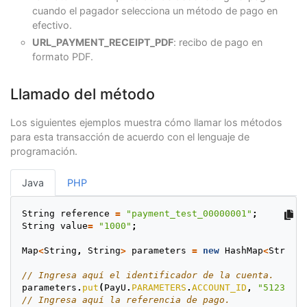
cuando el pagador selecciona un método de pago en
efectivo.
URL_PAYMENT_RECEIPT_PDF
: recibo de pago en
formato PDF.
Llamado del método
Los siguientes ejemplos muestra cómo llamar los métodos
para esta transacción de acuerdo con el lenguaje de
programación.
Java
PHP
String
reference
=
"payment_test_00000001"
;
String
value
=
"1000"
;
Map
<
String
,
String
>
parameters
=
new
HashMap
<
String
,
// Ingresa aquí el identificador de la cuenta.
parameters
.
put
(
PayU
.
PARAMETERS
.
ACCOUNT_ID
,
"512322"
)
// Ingresa aquí la referencia de pago.