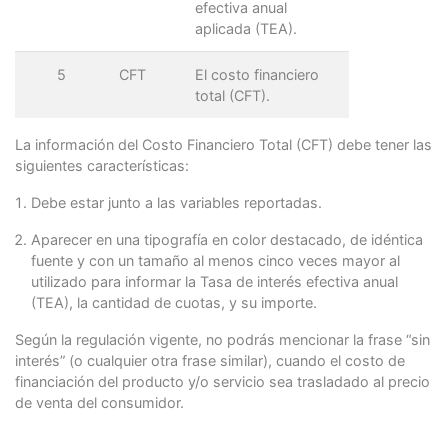
parameters
.
put
(
PayU
.
PARAMETERS
.
PAYER_STREET
,
"Av Cen
efectiva anual
parameters
.
put
(
PayU
.
PARAMETERS
.
PAYER_STREET_2
,
"5555
aplicada (TEA).
parameters
.
put
(
PayU
.
PARAMETERS
.
PAYER_CITY
,
"San Isid
parameters
.
put
(
PayU
.
PARAMETERS
.
PAYER_STATE
,
"AR-B"
);
5
CFT
El costo financiero
parameters
.
put
(
PayU
.
PARAMETERS
.
PAYER_COUNTRY
,
"AR"
);
parameters
.
put
(
PayU
.
PARAMETERS
.
PAYER_POSTAL_CODE
,
"0
total (CFT).
parameters
.
put
(
PayU
.
PARAMETERS
.
PAYER_PHONE
,
"7563126
La información del Costo Financiero Total (CFT) debe tener las
// -- Datos de la tarjeta de crédito --
// Ingresa aquí el número de la tarjeta de crédito
siguientes características:
parameters
.
put
(
PayU
.
PARAMETERS
.
CREDIT_CARD_NUMBER
,
"
// Ingresa aquí la fecha de expiración de la tarjeta
Debe estar junto a las variables reportadas.
parameters
.
put
(
PayU
.
PARAMETERS
.
CREDIT_CARD_EXPIRATIO
// Ingresa aquí el código de seguridad de la tarjeta
Aparecer en una tipografía en color destacado, de idéntica
parameters
.
put
(
PayU
.
PARAMETERS
.
CREDIT_CARD_SECURITY_
fuente y con un tamaño al menos cinco veces mayor al
// Ingresa aquí el nombre de la tarjeta de crédito
utilizado para informar la Tasa de interés efectiva anual
parameters
.
put
(
PayU
.
PARAMETERS
.
PAYMENT_METHOD
,
"VISA
(TEA), la cantidad de cuotas, y su importe.
// Ingresa aquí el número de cuotas.
Según la regulación vigente, no podrás mencionar la frase “sin
parameters
.
put
(
PayU
.
PARAMETERS
.
INSTALLMENTS_NUMBER
,
interés” (o cualquier otra frase similar), cuando el costo de
// Ingresa aquí el nombre del país.
parameters
.
put
(
PayU
.
PARAMETERS
.
COUNTRY
,
PaymentCount
financiación del producto y/o servicio sea trasladado al precio
de venta del consumidor.
// Device Session ID