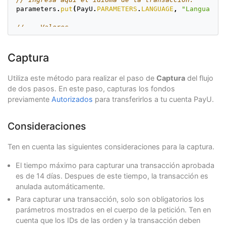
parameters
.
put
(
PayU
.
PARAMETERS
.
LANGUAGE
,
"Language.e
// -- Valores --
// Ingresa aquí el valor.
parameters
.
put
(
PayU
.
PARAMETERS
.
VALUE
,
""
+
value
);
// Ingresa aquí la moneda.
Captura
parameters
.
put
(
PayU
.
PARAMETERS
.
CURRENCY
,
""
+
Currency
Utiliza este método para realizar el paso de
Captura
del flujo
// -- Comprador --
de dos pasos. En este paso, capturas los fondos
// Ingresa aquí el identificador del comprador.
previamente
Autorizados
para transferirlos a tu cuenta PayU.
parameters
.
put
(
PayU
.
PARAMETERS
.
BUYER_ID
,
"1"
);
// Ingresa aquí el nombre del comprador.
parameters
.
put
(
PayU
.
PARAMETERS
.
BUYER_NAME
,
"First na
Consideraciones
// Ingresa aquí el correo electrónico del comprador
parameters
.
put
(
PayU
.
PARAMETERS
.
BUYER_EMAIL
,
"buyer_t
// Ingresa aquí el teléfono de contacto del comprado
Ten en cuenta las siguientes consideraciones para la captura.
parameters
.
put
(
PayU
.
PARAMETERS
.
BUYER_CONTACT_PHONE
,
// Ingresa aquí el número de identificación del comp
El tiempo máximo para capturar una transacción aprobada
parameters
.
put
(
PayU
.
PARAMETERS
.
BUYER_DNI
,
"123456789
es de 14 días. Despues de este tiempo, la transacción es
anulada automáticamente.
// Ingresa aquí la dirección del comprador.
Para capturar una transacción, solo son obligatorios los
parameters
.
put
(
PayU
.
PARAMETERS
.
BUYER_STREET
,
"Av Cen
parameters
.
put
(
PayU
.
PARAMETERS
.
BUYER_STREET_2
,
"5555
parámetros mostrados en el cuerpo de la petición. Ten en
parameters
.
put
(
PayU
.
PARAMETERS
.
BUYER_CITY
,
"San Isid
cuenta que los IDs de las orden y la transacción deben