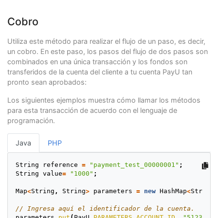
response
.
getTransactionId
();
parameters
.
put
(
PayU
.
PARAMETERS
.
PAYER_POSTAL_CODE
,
"0
response
.
getState
();
parameters
.
put
(
PayU
.
PARAMETERS
.
PAYER_PHONE
,
"7563126
response
.
getPaymentNetworkResponseCode
();
Cobro
response
.
getPaymentNetworkResponseErrorMessage
()
// -- Datos de la tarjeta de crédito --
response
.
getTrazabilityCode
();
// Ingresa aquí el número de la tarjeta de crédito
Utiliza este método para realizar el flujo de un paso, es decir,
response
.
getResponseCode
();
parameters
.
put
(
PayU
.
PARAMETERS
.
CREDIT_CARD_NUMBER
,
"
un cobro. En este paso, los pasos del flujo de dos pasos son
response
.
getResponseMessage
();
// Ingresa aquí la fecha de expiración de la tarjeta
combinados en una única transacción y los fondos son
}
parameters
.
put
(
PayU
.
PARAMETERS
.
CREDIT_CARD_EXPIRATIO
transferidos de la cuenta del cliente a tu cuenta PayU tan
// Ingresa aquí el código de seguridad de la tarjeta
parameters
.
put
(
PayU
.
PARAMETERS
.
CREDIT_CARD_SECURITY_
pronto sean aprobados:
// Ingresa aquí el nombre de la tarjeta de crédito
parameters
.
put
(
PayU
.
PARAMETERS
.
PAYMENT_METHOD
,
"VISA
Los siguientes ejemplos muestra cómo llamar los métodos
para esta transacción de acuerdo con el lenguaje de
// Ingresa aquí el número de cuotas.
programación.
parameters
.
put
(
PayU
.
PARAMETERS
.
INSTALLMENTS_NUMBER
,
// Ingresa aquí el nombre del país.
parameters
.
put
(
PayU
.
PARAMETERS
.
COUNTRY
,
PaymentCount
Java
PHP
String
reference
=
"payment_test_00000001"
;
// Device Session ID
String
value
=
"1000"
;
parameters
.
put
(
PayU
.
PARAMETERS
.
DEVICE_SESSION_ID
,
"v
// IP del pagador
Map
<
String
,
String
>
parameters
=
new
HashMap
<
String
,
parameters
.
put
(
PayU
.
PARAMETERS
.
IP_ADDRESS
,
"127.0.0.
// Cookie de la sesión actual.
// Ingresa aquí el identificador de la cuenta.
parameters
.
put
(
PayU
.
PARAMETERS
.
COOKIE
,
"pt1t38347bs6
parameters
.
put
(
PayU
.
PARAMETERS
.
ACCOUNT_ID
,
"512322"
)