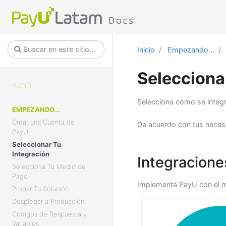
Inicio
Empezando...
Selecciona
INICIO
Selecciona cómo se integr
EMPEZANDO...
Crear una Cuenta de
De acuerdo con tus necesi
PayU
Seleccionar Tu
Integración
Integracione
Selecciona Tu Medio de
Pago
Implementa PayU con el m
Probar Tu Solución
Desplegar a Producción
Códigos de Respuesta y
Variables