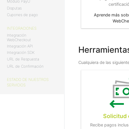
Módulo PayU
certificac
Disputas
Cupones de pago
Aprende más sobre
WebChe
INTEGRACIONES
Integración
WebCheckout
Integración API
Herramienta
Integración SDK
URL de Respuesta
Cualquiera de las siguient
URL de Confirmación
ESTADO DE NUESTROS
SERVICIOS
Solicitud
Recibe pagos inclus