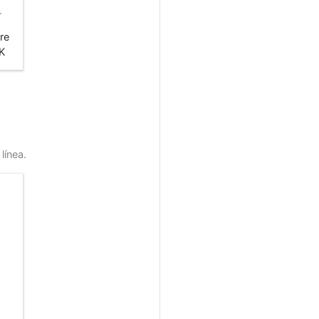
.
re
DK
línea.