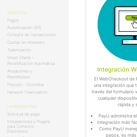
SERVICIOS
Pagos
Autenticación 3DS
Consulta de transacciones
Cuotas sin Intereses
Tokenización
Smart Check –
Reverificación Automática
Integración 
Anulaciones y
Reembolsos
El WebCheckout de 
Payouts - Colombia
una integración que 
través del formulari
Network Tokenization
cualquier dispositi
rápida y 
HERRAMIENTAS
Solicitud de pago
PayU administra e
Integraciones y Plugins
Integración más fác
para Comercio
Como PayU maneja
Electrónico
pagos, es más f