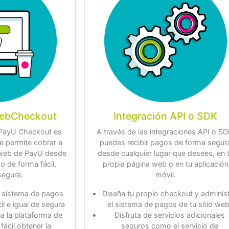
WebCheckout
Integración
API
o
SDK
PayU Checkout es
A través de las integraciones API o SD
te permite cobrar a
puedes recibir pagos de forma segur
o web de PayU desde
desde cualquier lugar que desees, en 
vo de forma fácil,
propia página web o en tu aplicación
segura.
móvil.
l sistema de pagos
Diseña tu propio checkout y adminis
il e igual de segura
el sistema de pagos de tu sitio web
 la plataforma de
Disfruta de servicios adicionales
ácil obtener la
seguros como el servicio de