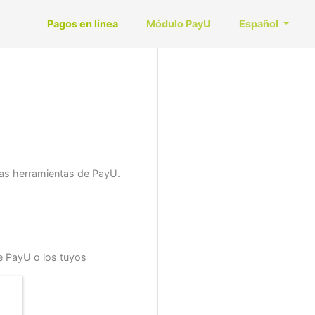
Pagos en línea
Módulo PayU
Español
 las herramientas de PayU.
e PayU o los tuyos