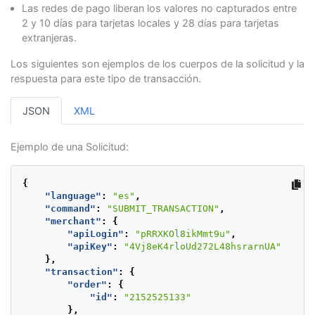
Las redes de pago liberan los valores no capturados entre
2 y 10 días para tarjetas locales y 28 días para tarjetas
extranjeras.
Los siguientes son ejemplos de los cuerpos de la solicitud y la
respuesta para este tipo de transacción.
JSON
XML
Ejemplo de una Solicitud:
{
"language"
:
"es"
,
"command"
:
"SUBMIT_TRANSACTION"
,
"merchant"
:
{
"apiLogin"
:
"pRRXKOl8ikMmt9u"
,
"apiKey"
:
"4Vj8eK4rloUd272L48hsrarnUA"
},
"transaction"
:
{
"order"
:
{
"id"
:
"2152525133"
},