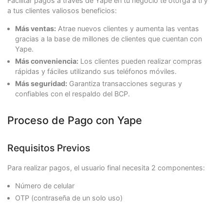
Facilitar pagos a través de Yape en tu negocio te otorga a ti y
"street2"
:
"125544"
,
a tus clientes valiosos beneficios:
"city"
:
"Lima"
,
"state"
:
"Lima y Callao"
,
Más ventas:
Atrae nuevos clientes y aumenta las ventas
"country"
:
"PE"
,
"postalCode"
:
"000000"
,
gracias a la base de millones de clientes que cuentan con
"phone"
:
"7563126"
Yape.
}
Más conveniencia:
Los clientes pueden realizar compras
},
rápidas y fáciles utilizando sus teléfonos móviles.
"creditCard"
:
{
"number"
:
"4097440000000004"
,
Más seguridad:
Garantiza transacciones seguras y
"securityCode"
:
"321"
,
confiables con el respaldo del BCP.
"expirationDate"
:
"2022/12"
,
"name"
:
"APPROVED"
},
Proceso de Pago con Yape
"extraParameters"
:
{
"INSTALLMENTS_NUMBER"
:
1
},
Requisitos Previos
"type"
:
"AUTHORIZATION_AND_CAPTURE"
,
"paymentMethod"
:
"VISA"
,
Para realizar pagos, el usuario final necesita 2 componentes:
"paymentCountry"
:
"PE"
,
"deviceSessionId"
:
"vghs6tvkcle931686k1900o6e1
Número de celular
"ipAddress"
:
"127.0.0.1"
,
"cookie"
:
"pt1t38347bs6jc9ruv2ecpv7o2"
,
OTP (contraseña de un solo uso)
"userAgent"
:
"Mozilla/5.0 (Windows NT 5.1; rv:
},