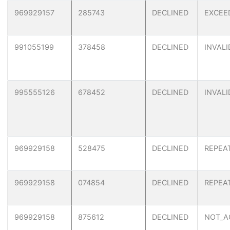
969929157
285743
DECLINED
EXCEE
991055199
378458
DECLINED
INVAL
995555126
678452
DECLINED
INVAL
969929158
528475
DECLINED
REPEA
969929158
074854
DECLINED
REPEA
969929158
875612
DECLINED
NOT_A