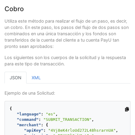
"transactionTime"
:
null
,
"operationDate"
:
1723724052207
,
Cobro
"referenceQuestionnaire"
:
null
,
"extraParameters"
:
null
,
Utiliza este método para realizar el flujo de un paso, es decir,
"additionalInfo"
:
{
un cobro. En este paso, los pasos del flujo de dos pasos son
"paymentNetwork"
:
"NPS_AR"
,
combinados en una única transacción y los fondos son
"rejectionType"
:
"NONE"
,
"responseNetworkMessage"
:
null
,
transferidos de la cuenta del cliente a tu cuenta PayU tan
"travelAgencyAuthorizationCode"
:
null
,
pronto sean aprobados:
"cardType"
:
null
,
"transactionType"
:
"CAPTURE"
Los siguientes son los cuerpos de la solicitud y la respuesta
}
para este tipo de transacción.
}
}
JSON
XML
Ejemplo de una Solicitud:
{
"language"
:
"es"
,
"command"
:
"SUBMIT_TRANSACTION"
,
"merchant"
:
{
"apiKey"
:
"4Vj8eK4rloUd272L48hsrarnUA"
,