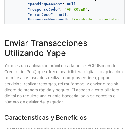
"city"
:
"Lima"
,
"pendingReason"
:
null
,
"state"
:
"Lima y Callao"
,
"responseCode"
:
"APPROVED"
,
"country"
:
"PE"
,
"errorCode"
:
null
,
"postalCode"
:
"000000"
,
"responseMessage"
:
"Aprobado y completado co
"phone"
:
"7563126"
"transactionDate"
:
null
,
}
"transactionTime"
:
null
,
},
"operationDate"
:
1624286793995
,
"shippingAddress"
:
{
Enviar Transacciones
"referenceQuestionnaire"
:
null
,
"street1"
:
"Av. Isabel La Católica 103-L
"extraParameters"
:
{
"street2"
:
"5555487"
,
Utilizando Yape
"BANK_REFERENCED_CODE"
:
"CREDIT"
"city"
:
"Lima"
,
},
"state"
:
"Lima y Callao"
,
"additionalInfo"
:
null
"country"
:
"PE"
,
Yape es una aplicación móvil creada por el BCP (Banco de
}
"postalCode"
:
"0000000"
,
Crédito del Perú) que ofrece una billetera digital. La aplicación
}
"phone"
:
"7563126"
permite a los usuarios realizar compras en línea, pagar
}
servicios, realizar recargas, retirar fondos, y enviar o recibir
},
dinero de manera rápida y segura. El acceso a esta billetera
"payer"
:
{
"merchantPayerId"
:
"1"
,
digital no requiere una cuenta bancaria; solo se necesita el
"fullName"
:
"First name and second payer na
número de celular del pagador.
"emailAddress"
:
"payer_test@test.com"
,
"contactPhone"
:
"7563126"
,
"dniNumber"
:
"5415668464654"
,
Características y Beneficios
"billingAddress"
:
{
"street1"
:
"Av. Isabel La Católica 103-L