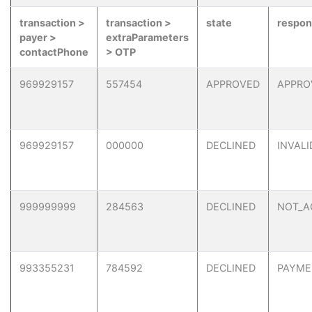
transaction >
transaction >
state
respo
payer >
extraParameters
contactPhone
> OTP
969929157
557454
APPROVED
APPRO
969929157
000000
DECLINED
INVAL
999999999
284563
DECLINED
NOT_A
993355231
784592
DECLINED
PAYME