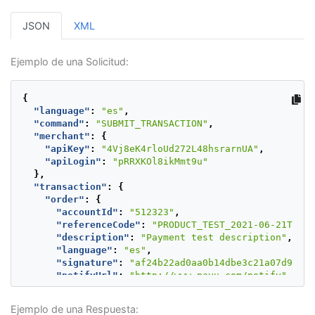
JSON
XML
Ejemplo de una Solicitud:
{
"language"
:
"es"
,
"command"
:
"SUBMIT_TRANSACTION"
,
"merchant"
:
{
"apiKey"
:
"4Vj8eK4rloUd272L48hsrarnUA"
,
"apiLogin"
:
"pRRXKOl8ikMmt9u"
},
"transaction"
:
{
"order"
:
{
"accountId"
:
"512323"
,
"referenceCode"
:
"PRODUCT_TEST_2021-06-21T16:3
"description"
:
"Payment test description"
,
"language"
:
"es"
,
"signature"
:
"af24b22ad0aa0b14dbe3c21a07d9558c
"notifyUrl"
:
"http://www.payu.com/notify"
,
"additionalValues"
:
{
"TX_VALUE"
:
{
Ejemplo de una Respuesta:
"value"
:
100
,