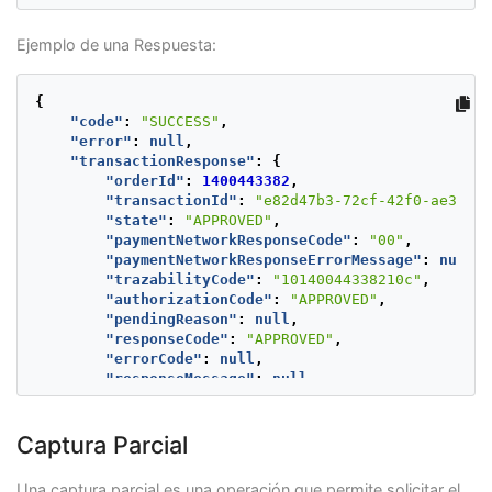
}
Ejemplo de una Respuesta:
{
"code"
:
"SUCCESS"
,
"error"
:
null
,
"transactionResponse"
:
{
"orderId"
:
1400443382
,
"transactionId"
:
"e82d47b3-72cf-42f0-ae30-3e
"state"
:
"APPROVED"
,
"paymentNetworkResponseCode"
:
"00"
,
"paymentNetworkResponseErrorMessage"
:
null
,
"trazabilityCode"
:
"10140044338210c"
,
"authorizationCode"
:
"APPROVED"
,
"pendingReason"
:
null
,
"responseCode"
:
"APPROVED"
,
"errorCode"
:
null
,
"responseMessage"
:
null
,
"transactionDate"
:
null
,
"transactionTime"
:
null
,
"operationDate"
:
1624279912864
,
Captura Parcial
"referenceQuestionnaire"
:
null
,
"additionalInfo"
:
null
Una captura parcial es una operación que permite solicitar el