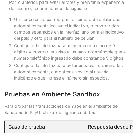
"paymentMethod"
:
"YAPE"
,
Por lo anterior, para evitar errores y mejorar la experiencia
"expirationDate"
:
"2021-06-22T19:51:20.302"
,
del usuario, recomendamos lo siguiente:
"paymentCountry"
:
"PE"
,
"ipAddress"
:
"127.0.0.1"
Utilizar un único campo para el número de celular que
},
automáticamente incluya el indicativo, o mostrar dos
"test"
:
true
campos separados en la interfaz: uno para el indicativo
}
del país y otro para el número de celular.
Configurar la interfaz para aceptar un máximo de 9
dígitos y mostrar un aviso al usuario informándole que el
número telefónico ingresado debe constar de 9 dígitos.
Configurar la interfaz para evitar espacios o eliminarlos
automáticamente, o mostrar un aviso al usuario
indicándole que ingrese el número sin espacios.
Pruebas en Ambiente Sandbox
Para probar las transacciones de Yape en el ambiente de
Sandbox de PayU, utiliza los siguientes datos:
Caso de prueba
Respuesta desde 