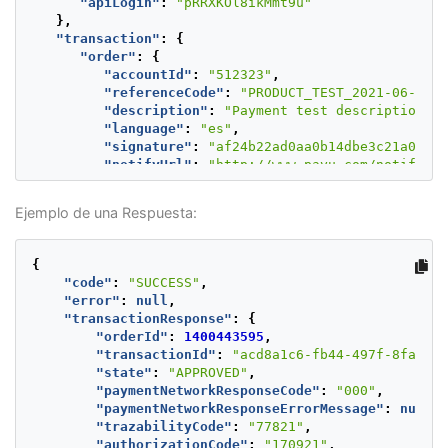
"apiLogin"
:
"pRRXKOl8ikMmt9u"
},
"transaction"
:
{
"order"
:
{
"accountId"
:
"512323"
,
"referenceCode"
:
"PRODUCT_TEST_2021-06-21T1
"description"
:
"Payment test description"
,
"language"
:
"es"
,
"signature"
:
"af24b22ad0aa0b14dbe3c21a07d95
"notifyUrl"
:
"http://www.payu.com/notify"
,
"additionalValues"
:
{
"TX_VALUE"
:
{
Ejemplo de una Respuesta:
"value"
:
100
,
"currency"
:
"PEN"
}
{
},
"code"
:
"SUCCESS"
,
"buyer"
:
{
"error"
:
null
,
"merchantBuyerId"
:
"1"
,
"transactionResponse"
:
{
"fullName"
:
"First name and second buyer
"orderId"
:
1400443595
,
"emailAddress"
:
"buyer_test@test.com"
,
"transactionId"
:
"acd8a1c6-fb44-497f-8fa5-de
"contactPhone"
:
"7563126"
,
"state"
:
"APPROVED"
,
"dniNumber"
:
"123456789"
,
"paymentNetworkResponseCode"
:
"000"
,
"shippingAddress"
:
{
"paymentNetworkResponseErrorMessage"
:
null
,
"street1"
:
"Av. Isabel La Católica 10
"trazabilityCode"
:
"77821"
,
"street2"
:
"5555487"
,
"authorizationCode"
:
"170921"
,