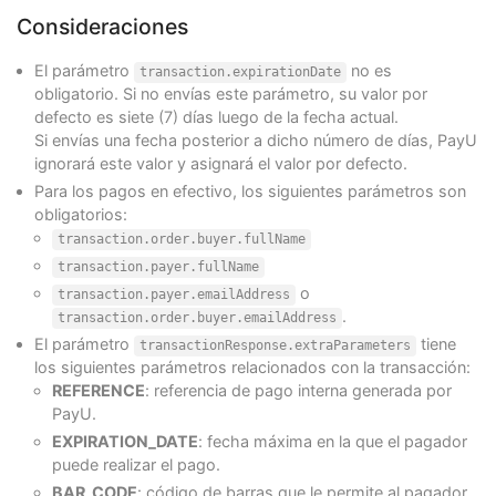
Consideraciones
El parámetro
no es
transaction.expirationDate
obligatorio. Si no envías este parámetro, su valor por
defecto es siete (7) días luego de la fecha actual.
Si envías una fecha posterior a dicho número de días, PayU
ignorará este valor y asignará el valor por defecto.
Para los pagos en efectivo, los siguientes parámetros son
obligatorios:
transaction.order.buyer.fullName
transaction.payer.fullName
o
transaction.payer.emailAddress
.
transaction.order.buyer.emailAddress
El parámetro
tiene
transactionResponse.extraParameters
los siguientes parámetros relacionados con la transacción:
REFERENCE
: referencia de pago interna generada por
PayU.
EXPIRATION_DATE
: fecha máxima en la que el pagador
puede realizar el pago.
BAR_CODE
: código de barras que le permite al pagador