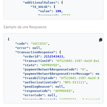
"additionalValues"
:
{
"TX_VALUE"
:
{
"value"
:
100
,
"currency"
:
"PEN"
}
},
Ejemplo de una Respuesta:
"type"
:
"CAPTURE"
,
"parentTransactionId"
:
"4b6adba7-e43b-45f8-8
},
{
"test"
:
false
"code"
:
"SUCCESS"
,
}
"error"
:
null
,
"transactionResponse"
:
{
"orderId"
:
2152543423
,
"transactionId"
:
"6f523681-1587-4a2d-8a15-60
"state"
:
"APPROVED"
,
"paymentNetworkResponseCode"
:
"0"
,
"paymentNetworkResponseErrorMessage"
:
null
,
"trazabilityCode"
:
"6f523681-1587-4a2d-8a15-
"authorizationCode"
:
"NPS-011111"
,
"pendingReason"
:
null
,
"responseCode"
:
"APPROVED"
,
"errorCode"
:
null
,
"responseMessage"
:
"APROBADA - Autorizada"
,
"transactionDate"
:
null
,