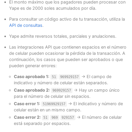
El monto máximo que los pagadores pueden procesar con
"postalCode"
:
"0000000"
,
Yape es de 2000 soles acumulados por día.
"phone"
:
"7563126"
}
Para consultar un código activo de tu transacción, utiliza la
},
API de consultas
.
"extraParameters"
:
{
"OTP"
:
"557454"
Yape admite reversos totales, parciales y anulaciones.
},
"payer"
:
{
Las integraciones API que contienen espacios en el número
"merchantPayerId"
:
"1"
,
"fullName"
:
"First name and second payer name"
de celular pueden ocasionar la pérdida de la transacción. A
"emailAddress"
:
"payer_test@test.com"
,
continuación, los casos que pueden ser aprobados o que
"contactPhone"
:
"969929157"
,
pueden generar errores:
"dniNumber"
:
"5415668464654"
,
"billingAddress"
:
{
Caso aprobado 1:
→ El campo de
51
969929157
"street1"
:
"Av. Isabel La Católica 103-La Vi
indicativo y número de celular están separados.
"street2"
:
"125544"
,
Caso aprobado 2:
→ Hay un campo único
"city"
:
"Lima"
,
969929157
"state"
:
"Lima y Callao"
,
para el número de celular sin espacios.
"country"
:
"PE"
,
Caso error 1:
→ El indicativo y número de
51969929157
"postalCode"
:
"000000"
,
celular están en un mismo campo.
"phone"
:
"7563126"
}
Caso error 2:
→ El número de celular
51
969
929157
},
está separado por espacios.
"type"
:
"AUTHORIZATION_AND_CAPTURE"
,