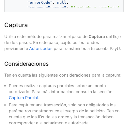
"errorCode"
:
null
,
"postalCode"
:
"000000"
,
"responseMessage"
:
"Aprobado y completado co
"phone"
:
"7563126"
"transactionDate"
:
null
,
}
"transactionTime"
:
null
,
},
"operationDate"
:
1624275552379
,
Captura
"shippingAddress"
:
{
"referenceQuestionnaire"
:
null
,
"street1"
:
"Av. Isabel La Católica 103-L
"extraParameters"
:
{
"street2"
:
"5555487"
,
Utiliza este método para realizar el paso de
Captura
del flujo
"BANK_REFERENCED_CODE"
:
"CREDIT"
"city"
:
"Lima"
,
de dos pasos. En este paso, capturas los fondos
},
"state"
:
"Lima y Callao"
,
previamente
Autorizados
para transferirlos a tu cuenta PayU.
"additionalInfo"
:
null
"country"
:
"PE"
,
}
"postalCode"
:
"0000000"
,
}
"phone"
:
"7563126"
Consideraciones
}
},
Ten en cuenta las siguientes consideraciones para la captura:
"payer"
:
{
"merchantPayerId"
:
"1"
,
Puedes realizar capturas parciales sobre un monto
"fullName"
:
"First name and second payer na
autorizado. Para más información, consulta la sección
"emailAddress"
:
"payer_test@test.com"
,
"contactPhone"
:
"7563126"
,
Captura Parcial
.
"dniNumber"
:
"5415668464654"
,
Para capturar una transacción, solo son obligatorios los
"billingAddress"
:
{
parámetros mostrados en el cuerpo de la petición. Ten en
"street1"
:
"Av. Isabel La Católica 103-L
cuenta que los IDs de las orden y la transacción deben
"street2"
:
"125544"
,
corresponder a la actualmente autorizada.
"city"
:
"Lima"
,