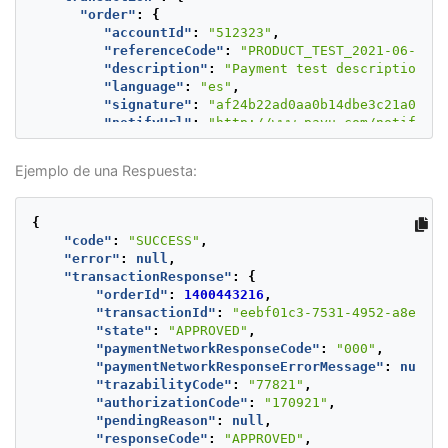
"order"
:
{
"accountId"
:
"512323"
,
"referenceCode"
:
"PRODUCT_TEST_2021-06-21T1
"description"
:
"Payment test description"
,
"language"
:
"es"
,
"signature"
:
"af24b22ad0aa0b14dbe3c21a07d95
"notifyUrl"
:
"http://www.payu.com/notify"
,
"additionalValues"
:
{
"TX_VALUE"
:
{
Ejemplo de una Respuesta:
"value"
:
100
,
"currency"
:
"PEN"
}
{
},
"code"
:
"SUCCESS"
,
"buyer"
:
{
"error"
:
null
,
"merchantBuyerId"
:
"1"
,
"transactionResponse"
:
{
"fullName"
:
"First name and second buyer
"orderId"
:
1400443216
,
"emailAddress"
:
"buyer_test@test.com"
,
"transactionId"
:
"eebf01c3-7531-4952-a8e8-64
"contactPhone"
:
"7563126"
,
"state"
:
"APPROVED"
,
"dniNumber"
:
"123456789"
,
"paymentNetworkResponseCode"
:
"000"
,
"shippingAddress"
:
{
"paymentNetworkResponseErrorMessage"
:
null
,
"street1"
:
"Av. Isabel La Católica 10
"trazabilityCode"
:
"77821"
,
"street2"
:
"5555487"
,
"authorizationCode"
:
"170921"
,
"city"
:
"Lima"
,
"pendingReason"
:
null
,
"state"
:
"Lima y Callao"
,
"responseCode"
:
"APPROVED"
,
"country"
:
"PE"
,