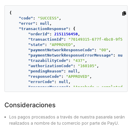
"currency"
:
"PEN"
}
{
},
"code"
:
"SUCCESS"
,
"buyer"
:
{
"error"
:
null
,
"merchantBuyerId"
:
"1"
,
"transactionResponse"
:
{
"fullName"
:
"First name and second buyer  na
"orderId"
:
2151156450
,
"emailAddress"
:
"buyer_test@test.com"
,
"transactionId"
:
"70149315-677f-4bc0-9f59-a1
"contactPhone"
:
"7563126"
,
"state"
:
"APPROVED"
,
"dniNumber"
:
"123456789"
,
"paymentNetworkResponseCode"
:
"00"
,
"shippingAddress"
:
{
"paymentNetworkResponseErrorMessage"
:
null
,
"street1"
:
"Av. Isabel La Católica 103-La 
"trazabilityCode"
:
"437"
,
"street2"
:
"5555487"
,
"authorizationCode"
:
"160105"
,
"city"
:
"Lima"
,
"pendingReason"
:
null
,
"state"
:
"Lima y Callao"
,
"responseCode"
:
"APPROVED"
,
"country"
:
"PE"
,
"errorCode"
:
null
,
"postalCode"
:
"000000"
,
"responseMessage"
:
"Aprobado y completado co
"phone"
:
"7563126"
"transactionDate"
:
null
,
}
"transactionTime"
:
null
,
},
"operationDate"
:
1706024870610
,
Consideraciones
"shippingAddress"
:
{
"referenceQuestionnaire"
:
null
,
"street1"
:
"Av. Isabel La Católica 103-La Vi
"extraParameters"
:
null
,
"street2"
:
"5555487"
,
Los pagos procesados a través de nuestra pasarela serán
"additionalInfo"
:
null
"city"
:
"Lima"
,
realizados a nombre de tu comercio por parte de PayU.
}
"state"
:
"Lima y Callao"
,
}
"country"
:
"PE"
,