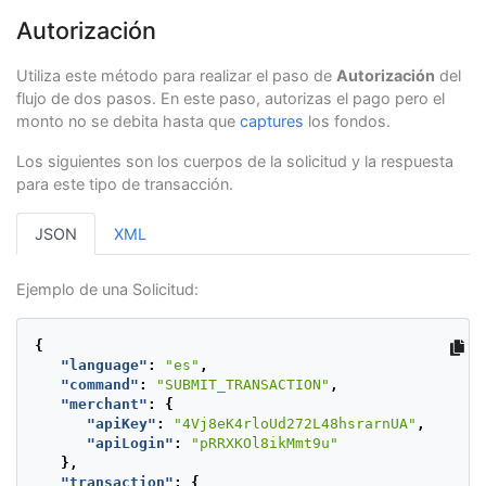
Autorización
Utiliza este método para realizar el paso de
Autorización
del
flujo de dos pasos. En este paso, autorizas el pago pero el
monto no se debita hasta que
captures
los fondos.
Los siguientes son los cuerpos de la solicitud y la respuesta
para este tipo de transacción.
JSON
XML
Ejemplo de una Solicitud:
{
"language"
:
"es"
,
"command"
:
"SUBMIT_TRANSACTION"
,
"merchant"
:
{
"apiKey"
:
"4Vj8eK4rloUd272L48hsrarnUA"
,
"apiLogin"
:
"pRRXKOl8ikMmt9u"
},
"transaction"
:
{