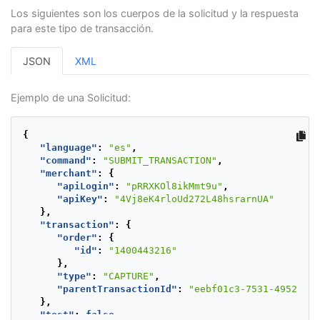
"state"
:
"Lima y Callao"
,
Los siguientes son los cuerpos de la solicitud y la respuesta
"country"
:
"PE"
,
"postalCode"
:
"000000"
,
para este tipo de transacción.
"phone"
:
"7563126"
}
JSON
XML
},
"creditCard"
:
{
"number"
:
"4097440000000004"
,
Ejemplo de una Solicitud:
"securityCode"
:
"321"
,
"expirationDate"
:
"2022/12"
,
"name"
:
"APPROVED"
{
},
"language"
:
"es"
,
"extraParameters"
:
{
"command"
:
"SUBMIT_TRANSACTION"
,
"INSTALLMENTS_NUMBER"
:
1
"merchant"
:
{
},
"apiLogin"
:
"pRRXKOl8ikMmt9u"
,
"type"
:
"AUTHORIZATION"
,
"apiKey"
:
"4Vj8eK4rloUd272L48hsrarnUA"
"paymentMethod"
:
"VISA"
,
},
"paymentCountry"
:
"PE"
,
"transaction"
:
{
"deviceSessionId"
:
"vghs6tvkcle931686k1900o6e1
"order"
:
{
"ipAddress"
:
"127.0.0.1"
,
"id"
:
"1400443216"
"cookie"
:
"pt1t38347bs6jc9ruv2ecpv7o2"
,
},
"userAgent"
:
"Mozilla/5.0 (Windows NT 5.1; rv:
"type"
:
"CAPTURE"
,
},
"parentTransactionId"
:
"eebf01c3-7531-4952-a8e
"test"
:
true
},
}
"test"
:
false