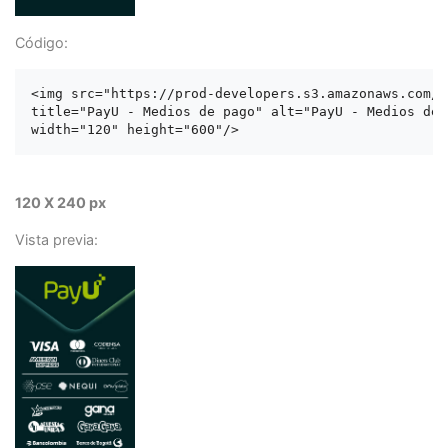
Código:
<img src="https://prod-developers.s3.amazonaws.com/l
title="PayU - Medios de pago" alt="PayU - Medios de p
120 X 240 px
Vista previa: