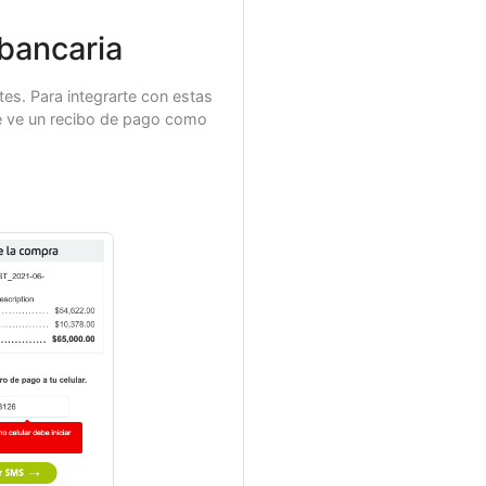
n Colombia) de la transacción,
 bancaria
tener dos dígitos decimales
tes. Para integrarte con estas
en Colombia).
nte ve un recibo de pago como
me"
);