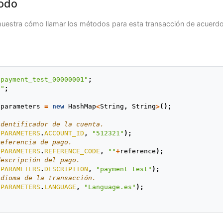
odo
uestra cómo llamar los métodos para esta transacción de acuerdo 
"payment_test_00000001"
;
0"
;
parameters
=
new
HashMap
<
String
,
String
>
();
identificador de la cuenta.
.
PARAMETERS
.
ACCOUNT_ID
,
"512321"
);
referencia de pago.
.
PARAMETERS
.
REFERENCE_CODE
,
""
+
reference
);
descripción del pago.
.
PARAMETERS
.
DESCRIPTION
,
"payment test"
);
idioma de la transacción.
.
PARAMETERS
.
LANGUAGE
,
"Language.es"
);
alor.
.
PARAMETERS
.
VALUE
,
""
+
value
);