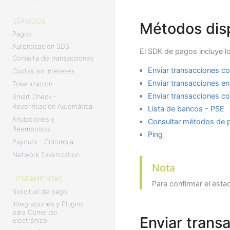
SERVICIOS
Métodos dis
Pagos
Autenticación 3DS
El SDK de pagos incluye l
Consulta de transacciones
Enviar transacciones con
Cuotas sin Intereses
Enviar transacciones en
Tokenización
Enviar transacciones co
Smart Check –
Reverificación Automática
Lista de bancos - PSE
Anulaciones y
Consultar métodos de 
Reembolsos
Ping
Payouts - Colombia
Network Tokenization
Nota
HERRAMIENTAS
Para confirmar el esta
Solicitud de pago
Integraciones y Plugins
para Comercio
Enviar trans
Electrónico