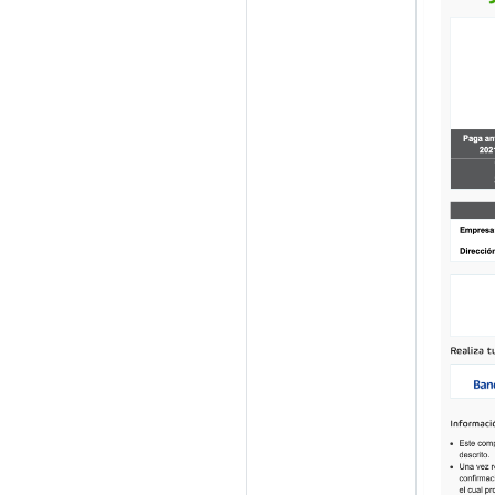
parameters
.
put
(
PayU
parameters
.
put
(
PayU
// -- Datos de la t
// Ingresa aquí el 
parameters
.
put
(
PayU
// Ingresa aquí la 
parameters
.
put
(
PayU
// Ingresa aquí el 
parameters
.
put
(
PayU
// Ingresa aquí el 
parameters
.
put
(
PayU
// Ingresa aquí el 
parameters
.
put
(
PayU
// Ingresa aquí el 
parameters
.
put
(
PayU
// Device Session I
parameters
.
put
(
PayU
// IP del pagador
parameters
.
put
(
PayU
// Cookie de la ses
parameters
.
put
(
PayU