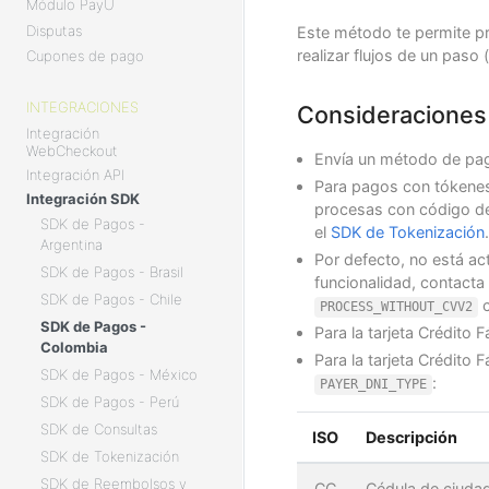
Módulo PayU
Disputas
Este método te permite pr
realizar flujos de un paso (
Cupones de pago
INTEGRACIONES
Consideraciones
Integración
WebCheckout
Envía un método de pago
Integración API
Para pagos con tókenes 
Integración SDK
procesas con código de 
SDK de Pagos -
el
SDK de Tokenización
.
Argentina
Por defecto, no está act
SDK de Pagos - Brasil
funcionalidad, contacta
SDK de Pagos - Chile
c
PROCESS_WITHOUT_CVV2
SDK de Pagos -
Para la tarjeta Crédito 
Colombia
Para la tarjeta Crédito
SDK de Pagos - México
:
PAYER_DNI_TYPE
SDK de Pagos - Perú
SDK de Consultas
ISO
Descripción
SDK de Tokenización
SDK de Reembolsos y
CC
Cédula de ciudad