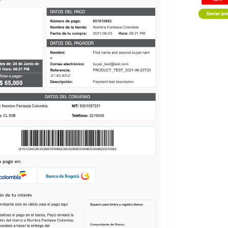
.
PARAMETERS
.
PAYER_POSTAL_CODE
,
"000000"
);
.
PARAMETERS
.
PAYER_PHONE
,
"7563126"
);
arjeta de crédito --
número de la tarjeta de crédito
.
PARAMETERS
.
CREDIT_CARD_NUMBER
,
"4097440000000004"
);
fecha de expiración de la tarjeta de crédito
.
PARAMETERS
.
CREDIT_CARD_EXPIRATION_DATE
,
"2022/12"
);
código de seguridad de la tarjeta de crédito
.
PARAMETERS
.
CREDIT_CARD_SECURITY_CODE
,
"321"
);
nombre de la tarjeta de crédito
.
PARAMETERS
.
PAYMENT_METHOD
,
"VISA"
);
número de cuotas.
.
PARAMETERS
.
INSTALLMENTS_NUMBER
,
"1"
);
nombre del país.
.
PARAMETERS
.
COUNTRY
,
PaymentCountry
.
CO
.
name
());
D
.
PARAMETERS
.
DEVICE_SESSION_ID
,
"vghs6tvkcle931686k1900o6
.
PARAMETERS
.
IP_ADDRESS
,
"127.0.0.1"
);
ión actual.
.
PARAMETERS
.
COOKIE
,
"pt1t38347bs6jc9ruv2ecpv7o2"
);