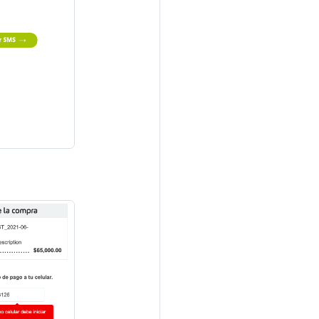
e"
);