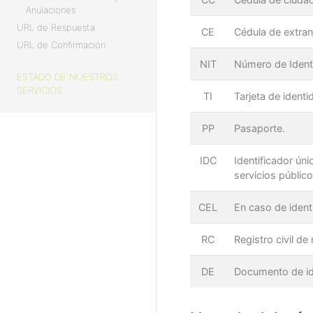
Anulaciones
URL de Respuesta
CE
Cédula de extranj
URL de Confirmación
NIT
Número de Identi
ESTADO DE NUESTROS
SERVICIOS
TI
Tarjeta de identi
PP
Pasaporte.
IDC
Identificador úni
servicios público
CEL
En caso de identi
RC
Registro civil de
DE
Documento de ide