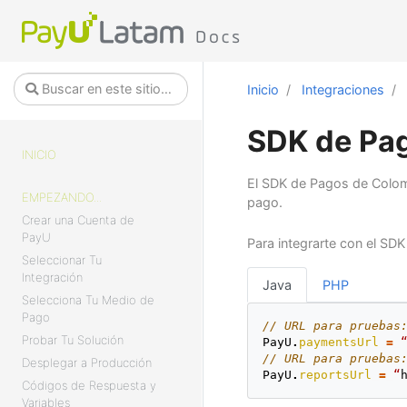
Inicio
Integraciones
SDK de Pa
INICIO
El SDK de Pagos de Colomb
EMPEZANDO...
pago.
Crear una Cuenta de
PayU
Para integrarte con el SD
Seleccionar Tu
Integración
Java
PHP
Selecciona Tu Medio de
Pago
// URL para pruebas
Probar Tu Solución
PayU
.
paymentsUrl
=
// URL para pruebas
Desplegar a Producción
PayU
.
reportsUrl
=
“
Códigos de Respuesta y
Variables