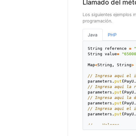
Llamado del mét
Los siguientes ejemplos m
programación.
Java
PHP
String
reference
=
String
value
=
"6500
Map
<
String
,
String
>
// Ingresa aquí el 
parameters
.
put
(
PayU
// Ingresa aquí la 
parameters
.
put
(
PayU
// Ingresa aquí la 
parameters
.
put
(
PayU
// Ingresa aquí el 
parameters
.
put
(
PayU
// -- Valores --
//Ingresa aquí el v
parameters
.
put
(
PayU