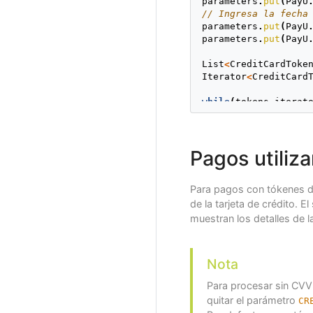
parameters
.
put
(
PayU
// Ingresa la fecha
parameters
.
put
(
PayU
parameters
.
put
(
PayU
List
<
CreditCardToke
Iterator
<
CreditCard
while
(
tokens_iterat
CreditCardToken
token
.
getTokenI
Pagos utiliz
token
.
getMasked
token
.
getPayerI
token
.
getIdenti
Para pagos con tókenes de
token
.
getPaymen
de la tarjeta de crédito. E
}
muestran los detalles de la
Nota
Para procesar sin CVV
quitar el parámetro
CR