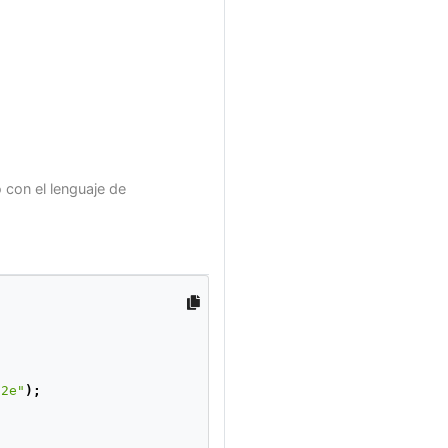
con el lenguaje de
82e"
);