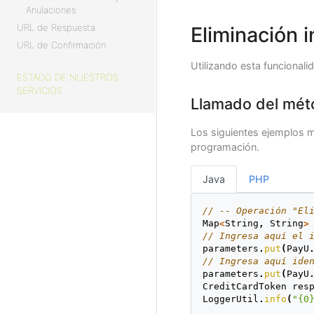
if
(
response
!=
null
Anulaciones
response
.
getTok
URL de Respuesta
Eliminación i
response
.
getMas
response
.
getPay
URL de Confirmación
response
.
getIde
Utilizando esta funcionali
response
.
getPay
ESTADO DE NUESTROS
}
SERVICIOS
Llamado del mét
Los siguientes ejemplos m
programación.
Java
PHP
// -- Operación "El
Map
<
String
,
String
>
// Ingresa aquí el 
parameters
.
put
(
PayU
// Ingresa aquí ide
parameters
.
put
(
PayU
CreditCardToken
res
LoggerUtil
.
info
(
"{0