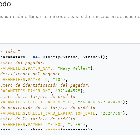
odo
uestra cómo llamar los métodos para esta transacción de acuerdo 
ar Token” --
parameters
=
new
HashMap
<
String
,
String
>
();
nombre del pagador.
.
PARAMETERS
.
PAYER_NAME
,
"Mary Keller"
);
identificador del pagador.
.
PARAMETERS
.
PAYER_ID
,
"10"
);
número de identificación del pagador.
.
PARAMETERS
.
PAYER_DNI
,
"32144457"
);
número de la tarjeta de crédito
.
PARAMETERS
.
CREDIT_CARD_NUMBER
,
"4668063527597820"
);
 de expiración de la tarjeta de crédito
.
PARAMETERS
.
CREDIT_CARD_EXPIRATION_DATE
,
"2024/06"
);
nombre de la tarjeta de crédito
.
PARAMETERS
.
PAYMENT_METHOD
,
"VISA"
);
ponse
=
PayUTokens
.
create
(
parameters
);