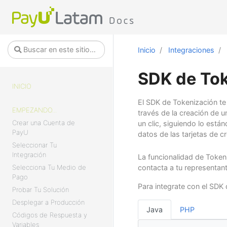
Inicio
Integraciones
SDK de Tok
INICIO
El SDK de Tokenización te 
EMPEZANDO...
través de la creación de u
Crear una Cuenta de
un clic, siguiendo lo est
PayU
datos de las tarjetas de cr
Seleccionar Tu
Integración
La funcionalidad de Token
Selecciona Tu Medio de
contacta a tu representan
Pago
Para integrate con el SDK
Probar Tu Solución
Desplegar a Producción
Java
PHP
Códigos de Respuesta y
Variables