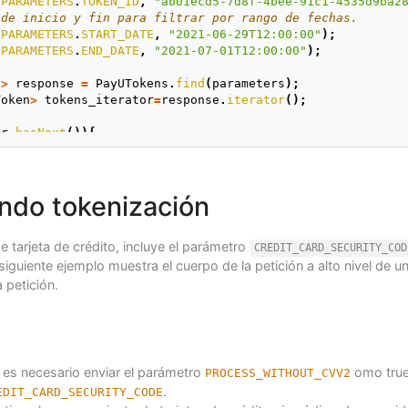
.
PARAMETERS
.
TOKEN_ID
,
"ab01ecd5-7d8f-4bee-91c1-4535d9ba2
 de inicio y fin para filtrar por rango de fechas.
.
PARAMETERS
.
START_DATE
,
"2021-06-29T12:00:00"
);
.
PARAMETERS
.
END_DATE
,
"2021-07-01T12:00:00"
);
n
>
response
=
PayUTokens
.
find
(
parameters
);
Token
>
tokens_iterator
=
response
.
iterator
();
or
.
hasNext
()){
token
=
(
CreditCardToken
)
tokens_iterator
.
next
();
d
();
ando tokenización
Number
();
d
();
ficationNumber
();
 tarjeta de crédito, incluye el parámetro
tMethod
();
CREDIT_CARD_SECURITY_COD
l siguiente ejemplo muestra el cuerpo de la petición a alto nivel de u
 petición.
 es necesario enviar el parámetro
omo true 
PROCESS_WITHOUT_CVV2
.
EDIT_CARD_SECURITY_CODE