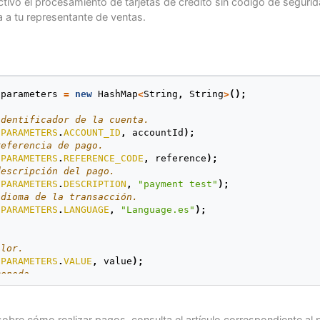
ctivo el procesamiento de tarjetas de crédito sin código de segurida
a a tu representante de ventas.
parameters
=
new
HashMap
<
String
,
String
>
();
identificador de la cuenta.
.
PARAMETERS
.
ACCOUNT_ID
,
accountId
);
referencia de pago.
.
PARAMETERS
.
REFERENCE_CODE
,
reference
);
descripción del pago.
.
PARAMETERS
.
DESCRIPTION
,
"payment test"
);
idioma de la transacción.
.
PARAMETERS
.
LANGUAGE
,
"Language.es"
);
alor.
.
PARAMETERS
.
VALUE
,
value
);
moneda.
.
PARAMETERS
.
CURRENCY
,
currency
);
sobre cómo realizar pagos, consulta el artículo correspondiente al