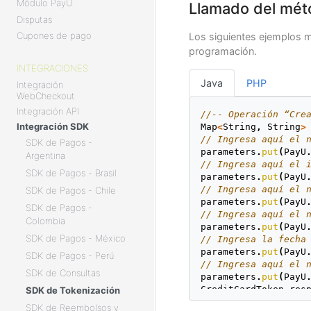
Módulo PayU
Llamado del mét
Disputas
Cupones de pago
Los siguientes ejemplos m
programación.
INTEGRACIONES
Java
PHP
Integración
WebCheckout
Integración API
//-- Operación “Cre
Integración SDK
Map
<
String
,
String
>
// Ingresa aquí el 
SDK de Pagos -
parameters
.
put
(
PayU
Argentina
// Ingresa aquí el 
SDK de Pagos - Brasil
parameters
.
put
(
PayU
// Ingresa aquí el 
SDK de Pagos - Chile
parameters
.
put
(
PayU
SDK de Pagos -
// Ingresa aquí el 
Colombia
parameters
.
put
(
PayU
SDK de Pagos - México
// Ingresa la fecha
parameters
.
put
(
PayU
SDK de Pagos - Perú
// Ingresa aquí el 
SDK de Consultas
parameters
.
put
(
PayU
CreditCardToken
res
SDK de Tokenización
SDK de Reembolsos y