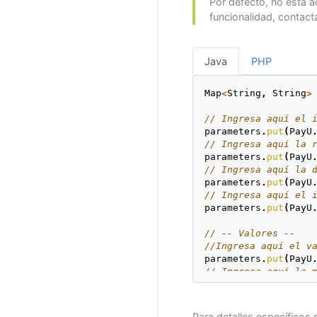
Por defecto, no está a
funcionalidad, contact
Java
PHP
Map
<
String
,
String
>
// Ingresa aquí el 
parameters
.
put
(
PayU
// Ingresa aquí la 
parameters
.
put
(
PayU
// Ingresa aquí la 
parameters
.
put
(
PayU
// Ingresa aquí el 
parameters
.
put
(
PayU
// -- Valores --
//Ingresa aquí el v
parameters
.
put
(
PayU
// Ingresa aquí la 
parameters
.
put
(
PayU
// -- Comprador --
Para detalles específicos 