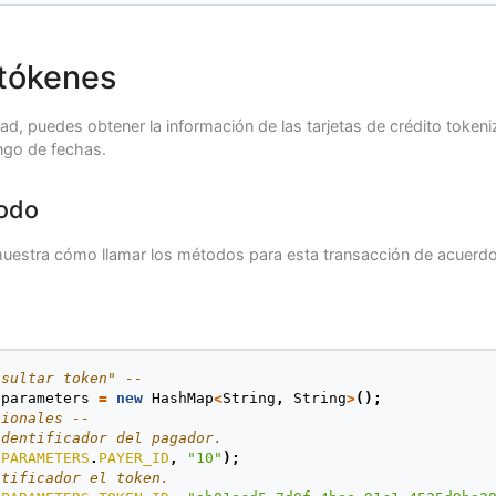
 tókenes
dad, puedes obtener la información de las tarjetas de crédito toke
ngo de fechas.
odo
uestra cómo llamar los métodos para esta transacción de acuerdo 
nsultar token" --
parameters
=
new
HashMap
<
String
,
String
>
();
cionales --
identificador del pagador.
.
PARAMETERS
.
PAYER_ID
,
"10"
);
ntificador el token.