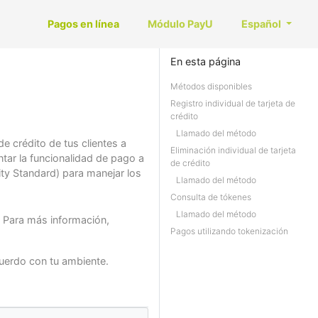
Pagos en línea
Módulo PayU
Español
En esta página
Métodos disponibles
Registro individual de tarjeta de
crédito
Llamado del método
e crédito de tus clientes a
Eliminación individual de tarjeta
ntar la funcionalidad de pago a
de crédito
ity Standard) para manejar los
Llamado del método
Consulta de tókenes
Llamado del método
. Para más información,
Pagos utilizando tokenización
cuerdo con tu ambiente.