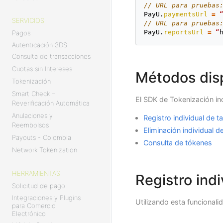
// URL para pruebas
PayU
.
paymentsUrl
=
SERVICIOS
// URL para pruebas
PayU
.
reportsUrl
=
“
Pagos
Autenticación 3DS
Consulta de transacciones
Cuotas sin Intereses
Métodos dis
Tokenización
Smart Check –
El SDK de Tokenización inc
Reverificación Automática
Anulaciones y
Registro individual de ta
Reembolsos
Eliminación individual de
Payouts - Colombia
Consulta de tókenes
Network Tokenization
HERRAMIENTAS
Registro indi
Solicitud de pago
Integraciones y Plugins
Utilizando esta funcionalid
para Comercio
Electrónico