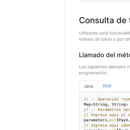
Consulta de
Utilizando esta funcionali
número de token o por ra
Llamado del mét
Los siguientes ejemplos m
programación.
Java
PHP
// -- Operación "co
Map
<
String
,
String
>
// -- Parámetros op
// Ingresa aquí el 
parameters
.
put
(
PayU
// Ingresa aquí ide