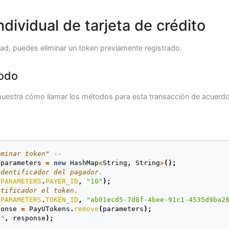
){
enId
();
ndividual de tarjeta de crédito
kedNumber
();
erId
();
ntificationNumber
();
dad, puedes eliminar un token previamente registrado.
mentMethod
();
odo
uestra cómo llamar los métodos para esta transacción de acuerdo 
iminar token" --
parameters
=
new
HashMap
<
String
,
String
>
();
identificador del pagador.
.
PARAMETERS
.
PAYER_ID
,
"10"
);
ntificador el token.
.
PARAMETERS
.
TOKEN_ID
,
"ab01ecd5-7d8f-4bee-91c1-4535d9ba2
ponse
=
PayUTokens
.
remove
(
parameters
);
}"
,
response
);