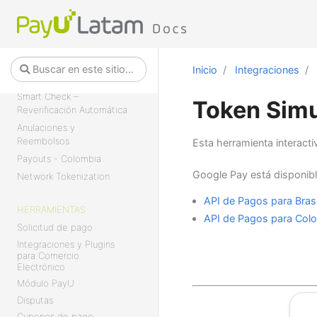
Pagos
Autenticación 3DS
Consulta de transacciones
Cuotas sin Intereses
Inicio
Integraciones
Tokenización
Smart Check –
Token Simu
Reverificación Automática
Anulaciones y
Reembolsos
Esta herramienta interacti
Payouts - Colombia
Google Pay está disponibl
Network Tokenization
API de Pagos para Brasi
HERRAMIENTAS
API de Pagos para Col
Solicitud de pago
Integraciones y Plugins
para Comercio
Electrónico
Módulo PayU
Disputas
Cupones de pago