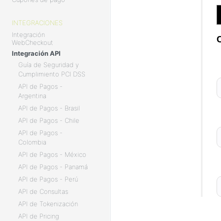
INTEGRACIONES
Integración
WebCheckout
Integración API
Guía de Seguridad y
Cumplimiento PCI DSS
API de Pagos -
Argentina
API de Pagos - Brasil
API de Pagos - Chile
API de Pagos -
Colombia
API de Pagos - México
API de Pagos - Panamá
API de Pagos - Perú
API de Consultas
API de Tokenización
API de Pricing