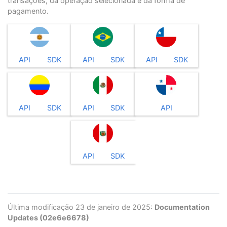
transações, da operação selecionada e da forma de
pagamento.
API
SDK
API
SDK
API
SDK
API
SDK
API
SDK
API
API
SDK
Última modificação 23 de janeiro de 2025:
Documentation
Updates (02e6e6678)