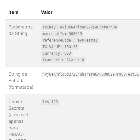
Item
Valor
Parâmetros
apiKey: 4Vj8eK4rloUd272L48hsrarnUA
da String
merchantId: 508029
referenceCode: PayUTest01
TX_VALUE: 150.35
currency: USD
transactionState: 6
String de
4Vj8eK4rloUd272L48hsrarnUA~508029~PayUTest01
Entrada
(formatada)
Chave
test123
Secreta
(aplicável
apenas
para
HMAC-