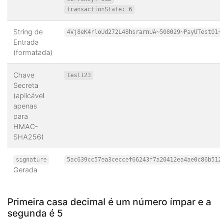
transactionState: 6
String de
4Vj8eK4rloUd272L48hsrarnUA~508029~PayUTest01
Entrada
(formatada)
Chave
test123
Secreta
(aplicável
apenas
para
HMAC-
SHA256)
signature
5ac639cc57ea3ceccef66243f7a20412ea4ae0c86b51
Gerada
Primeira casa decimal é um número ímpar e a
segunda é 5