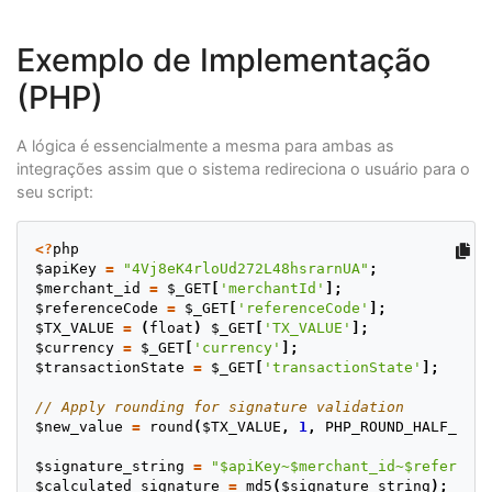
Exemplo de Implementação
(PHP)
A lógica é essencialmente a mesma para ambas as
integrações assim que o sistema redireciona o usuário para o
seu script:
<?
php
$apiKey
=
"4Vj8eK4rloUd272L48hsrarnUA"
;
$merchant_id
=
$_GET
[
'merchantId'
];
$referenceCode
=
$_GET
[
'referenceCode'
];
$TX_VALUE
=
(
float
)
$_GET
[
'TX_VALUE'
];
$currency
=
$_GET
[
'currency'
];
$transactionState
=
$_GET
[
'transactionState'
];
$new_value
=
round
(
$TX_VALUE
,
1
,
PHP_ROUND_HALF_EVEN
$signature_string
=
"
$apiKey
~
$merchant_id
~
$reference
$calculated_signature
=
md5
(
$signature_string
);