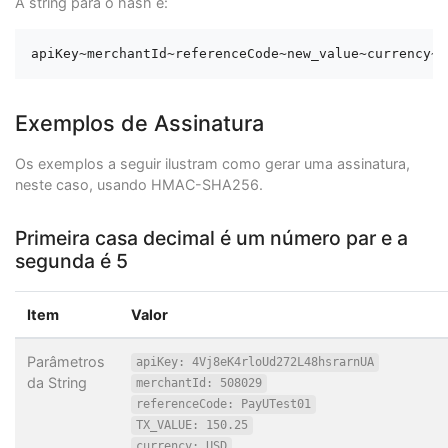
A string para o hash é:
Exemplos de Assinatura
Os exemplos a seguir ilustram como gerar uma assinatura,
neste caso, usando HMAC-SHA256.
Primeira casa decimal é um número par e a
segunda é 5
Item
Valor
Parâmetros
apiKey: 4Vj8eK4rloUd272L48hsrarnUA
da String
merchantId: 508029
referenceCode: PayUTest01
TX_VALUE: 150.25
currency: USD