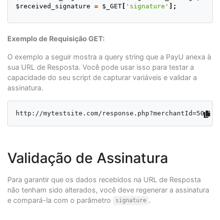
$received_signature
=
$_GET
[
'signature'
];
if
(
hash_equals
(
strtolower
(
$received_signature
),
str
echo
"<h2>Transaction Verified Successfully</h2>
Exemplo de Requisição GET:
}
else
{
O exemplo a seguir mostra a query string que a PayU anexa à
echo
"<h2>Invalid Signature - Data Integrity Com
sua URL de Resposta. Você pode usar isso para testar a
}
capacidade do seu script de capturar variáveis e validar a
?>
assinatura.
http://mytestsite.com/response.php?merchantId=508029
Validação de Assinatura
Para garantir que os dados recebidos na URL de Resposta
não tenham sido alterados, você deve regenerar a assinatura
e compará-la com o parâmetro
.
signature