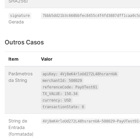
SHA256)
signature
7bbb5dd21b3c668bbfec8455c4f4fd3887dff1caa9c5
Gerada
Outros Casos
Item
Valor
Parâmetros
apiKey: 4Vj8eK4rloUd272L48hsrarnUA
da String
merchantId: 508029
referenceCode: PayUTest01
TX_VALUE: 150.34
currency: USD
transactionState: 6
String de
4Vj8eK4rloUd272L48hsrarnUA~508029~PayUTest01
Entrada
(formatada)