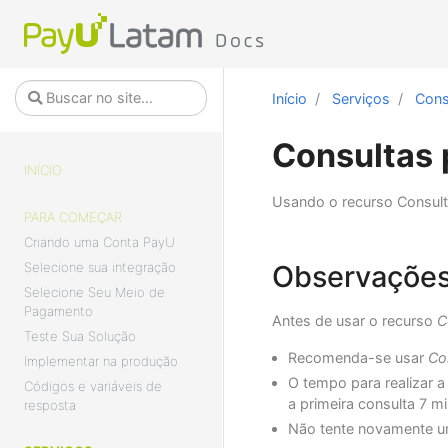
Início
Serviços
Cons
Consultas 
INÍCIO
Usando o recurso Consulta
PARA COMEÇAR
Criando uma Conta PayU
Selecione sua integração
Observaçõe
Selecione Seu Meio de
Pagamento
Antes de usar o recurso
C
Teste Sua Solução
Recomenda-se usar
Co
Implementar na produção
O tempo para realizar 
Códigos e variáveis de
a primeira consulta 7 m
resposta
Não tente novamente um