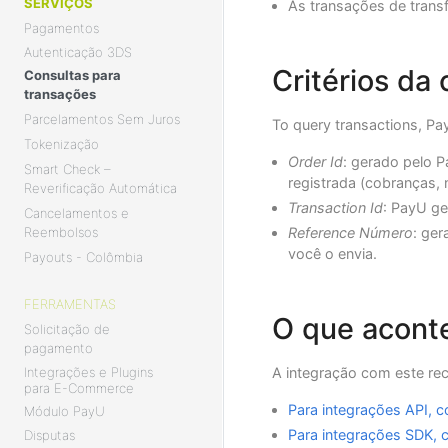
SERVIÇOS
As transações de transf
Pagamentos
Autenticação 3DS
Critérios da 
Consultas para
transações
Parcelamentos Sem Juros
To query transactions, Pay
Tokenização
Order Id
: gerado pelo P
Smart Check –
registrada (cobranças, 
Reverificação Automática
Transaction Id
: PayU ge
Cancelamentos e
Reference Número
: ger
Reembolsos
você o envia.
Payouts - Colômbia
FERRAMENTAS
O que acont
Solicitação de
pagamento
Integrações e Plugins
A integração com este re
para E-Commerce
Para integrações API, c
Módulo PayU
Para integrações SDK, c
Disputas