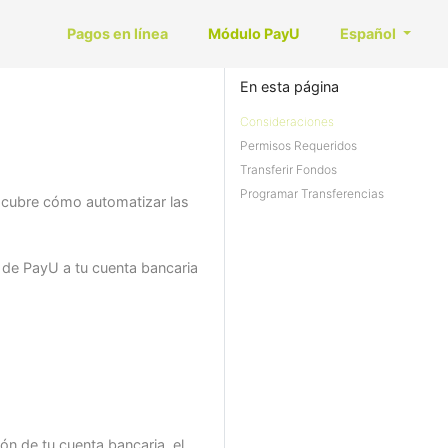
Pagos en línea
Módulo PayU
Español
En esta página
Consideraciones
Permisos Requeridos
Transferir Fondos
Programar Transferencias
scubre cómo automatizar las
l de PayU a tu cuenta bancaria
ón de tu cuenta bancaria, el