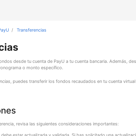
PayU
Transferencias
cias
fondos desde tu cuenta de PayU a tu cuenta bancaria. Además, de
cronograma o monto específico.
ncias
, puedes transferir los fondos recaudados en tu cuenta virtua
ones
ferencia, revisa las siguientes consideraciones importantes:
debe estar actualizada y validada. Si has solicitado una actualizaci