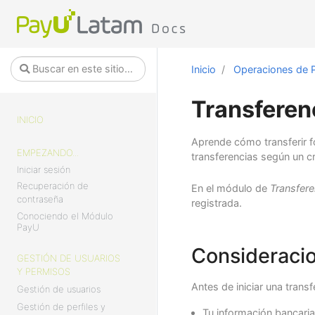
Inicio
Operaciones de 
Transferen
INICIO
Aprende cómo transferir 
EMPEZANDO...
transferencias según un 
Iniciar sesión
Recuperación de
En el módulo de
Transfere
contraseña
registrada.
Conociendo el Módulo
PayU
Consideraci
GESTIÓN DE USUARIOS
Y PERMISOS
Antes de iniciar una trans
Gestión de usuarios
Gestión de perfiles y
Tu información bancaria 