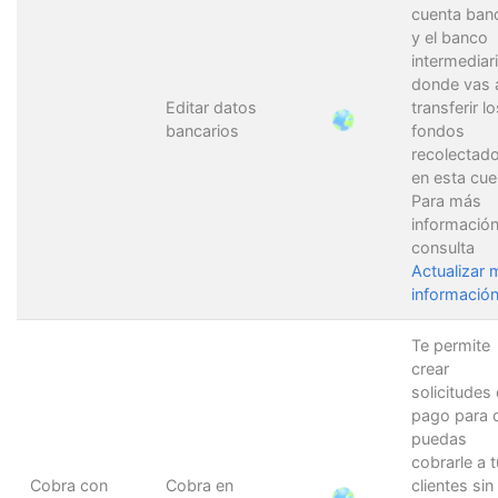
cuenta banc
y el banco
intermediar
donde vas 
Editar datos
transferir lo
bancarios
fondos
recolectad
en esta cue
Para más
información
consulta
Actualizar 
informació
Te permite
crear
solicitudes
pago para 
puedas
cobrarle a 
Cobra con
Cobra en
clientes sin