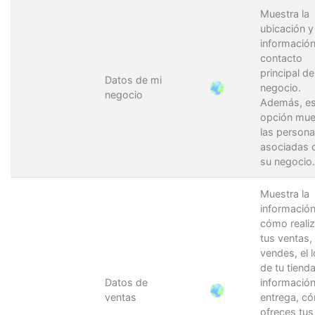
Muestra la
ubicación y 
informació
contacto
principal de
Datos de mi
negocio.
negocio
Además, es
opción mue
las person
asociadas 
su negocio.
Muestra la
informació
cómo reali
tus ventas,
vendes, el 
de tu tienda
Datos de
informació
ventas
entrega, c
ofreces tus