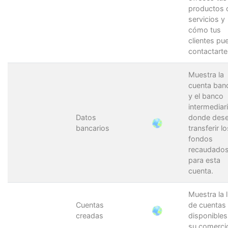
productos 
servicios y
cómo tus
clientes pu
contactarte
Muestra la
cuenta banc
y el banco
intermediar
Datos
donde des
bancarios
transferir lo
fondos
recaudado
para esta
cuenta.
Muestra la l
Cuentas
de cuentas
creadas
disponibles
su comerci