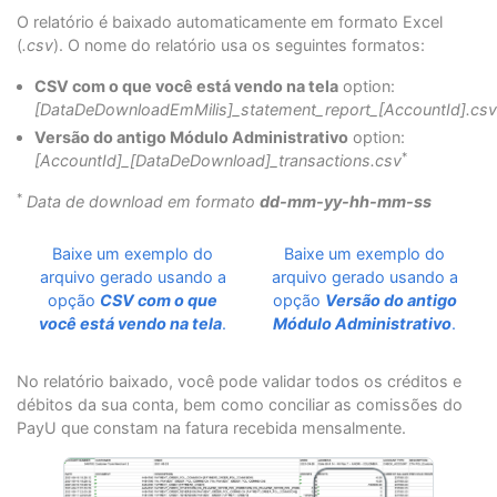
O relatório é baixado automaticamente em formato Excel
(
.csv
). O nome do relatório usa os seguintes formatos:
CSV com o que você está vendo na tela
option:
[DataDeDownloadEmMilis]_statement_report_[AccountId].csv
Versão do antigo Módulo Administrativo
option:
*
[AccountId]_[DataDeDownload]_transactions.csv
*
Data de download em formato
dd-mm-yy-hh-mm-ss
Baixe um exemplo do
Baixe um exemplo do
arquivo gerado usando a
arquivo gerado usando a
opção
CSV com o que
opção
Versão do antigo
você está vendo na tela
.
Módulo Administrativo
.
No relatório baixado, você pode validar todos os créditos e
débitos da sua conta, bem como conciliar as comissões do
PayU que constam na fatura recebida mensalmente.